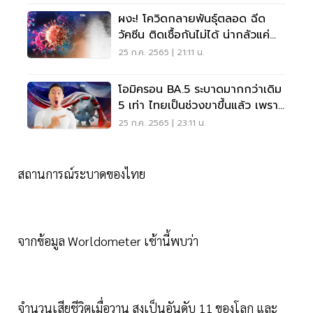
ผงะ! โควิดกลายพันธุ์ตลอด ฉีด
วัคซีน ติดเชื้อกันไม่ได้ น่ากลัวแค่
ไหน อ่านเลย
25 ก.ค. 2565 | 21:11 น.
โอมิครอน BA.5 ระบาดมากกว่าเดิม
5 เท่า ไทยเป็นช่วงขาขึ้นแล้ว เพราะ
อะไร อ่านเลย
25 ก.ค. 2565 | 23:11 น.
สถานการณ์ระบาดของไทย
จากข้อมูล Worldometer เช้านี้พบว่า
จำนวนเสียชีวิตเมื่อวาน สูงเป็นอันดับ 11 ของโลก และ