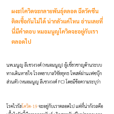
ผงะ!โควิดจะกลายพันธุ์ตลอด ฉีดวัคซีน
ติดเชื้อกันไม่ได้ น่ากลัวแค่ไหน อ่านเลยที่
นี่มีคำตอบ หมอมนูญโควิดจะอยู่กับเรา
ตลอดไป
นพ.มนูญ ลีเชวงวงศ์ (หมอมนูญ) ผู้เชี่ยวชาญด้านระบบ
ทางเดินหายใจ โรงพยาบาลวิชัยยุทธ โพสต์ผ่านเฟซบุ๊ก
ส่วนตัว (หมอมนูญ ลีเชวงวงศ์ FC) โดยมีข้อความระบุว่า
โรคไวรัส
โควิด-19
จะอยู่กับเราตลอดไป แต่ที่น่ากังวลคือ