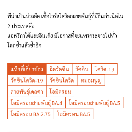
ที่น่าเป็นห่วงคือ เชื้อไวรัสโควิดกลายพันธุ์ที่มีถิ่นกำเนิดใน
2 ประเทศคือ
แอฟริกาใต้และอินเดีย มีโอกาสที่จะแพร่กระจายไปทั่ว
โลกซ้ำแล้วซ้ำอีก
แท็กที่เกี่ยวข้อง
ฉีดวัคซีน
วัคซีน
โควิด-19
วัคซีนโควิด-19
วัคซีนโควิด
หมอมนูญ
สายพันธุ์เดลตา
โอมิครอน
โอมิครอนสายพันธุ์ BA.4
โอมิครอนสายพันธุ์ BA.5
โอมิครอน BA.2.75
โอมิครอน BA.5