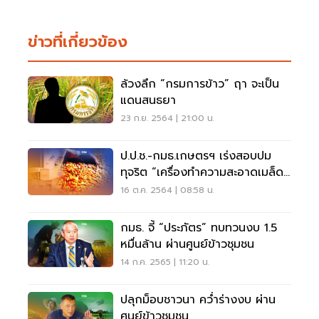
ข่าวที่เกี่ยวข้อง
ล้วงลึก “กรมการข้าว” ฤา จะเป็น
แดนสนธยา
23 ก.ย. 2564 | 21:00 น.
ป.ป.ช.-กมธ.เกษตรฯ เร่งสอบปม
ทุจริต “เครื่องทำความสะอาดเมล็ด
พันธุ์ข้าว”
16 ต.ค. 2564 | 08:58 น.
กมธ. จี้ “ประภัตร” ทบทวนงบ 1.5
หมื่นล้าน ผ่านศูนย์ข้าวชุมชน
14 ก.ค. 2565 | 11:20 น.
ปลุกม็อบชาวนา คว่ำร่างงบ ผ่าน
ศูนย์ข้าวชุมชน