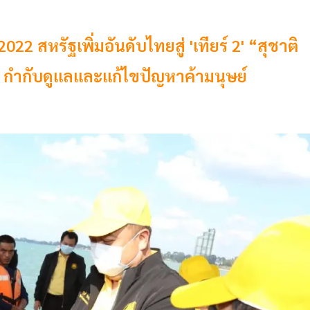
2 สหรัฐเพิ่มอันดับไทยสู่ 'เทียร์ 2' “สุชาติ
อม กำกับดูแลและแก้ไขปัญหาค้ามนุษย์