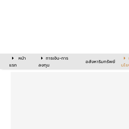
หน้า
การเงิน-การ
อสังหาริมทรัพย์
แรก
ลงทุน
นโย