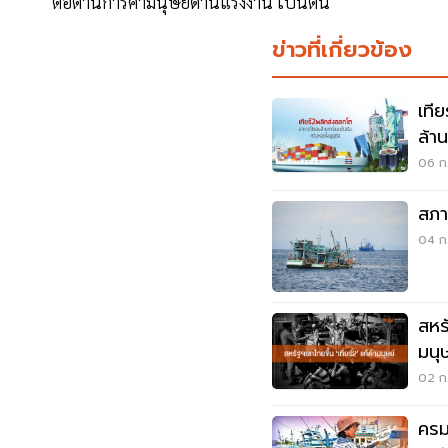
ต่อต้านการค้ามนุษย์ด้านแรงงาน เป็นต้น
ข่าวที่เกี่ยวข้อง
เที
ล้า
ต่อ
06 ก.
สภา
04 ก.
สหร
มนุ
02 ก.
ครม