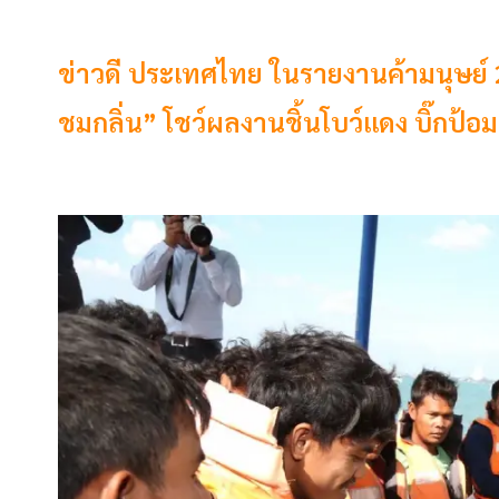
ข่าวดี ประเทศไทย ในรายงานค้ามนุษย์ 202
ชมกลิ่น” โชว์ผลงานชิ้นโบว์แดง บิ๊กป้