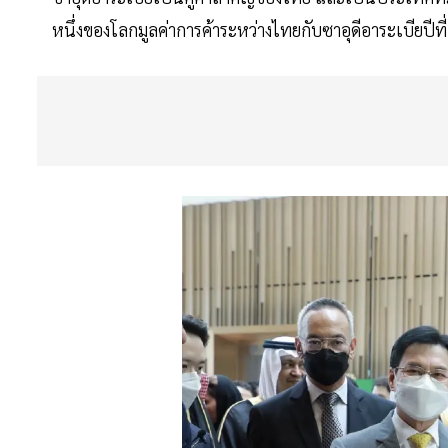
หนึ่งของโลกมูลค่าการค้าระหว่างไทยกับซาอุดีอาระเบียปีท