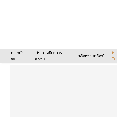
หน้า
การเงิน-การ
อสังหาริมทรัพย์
แรก
ลงทุน
นโย