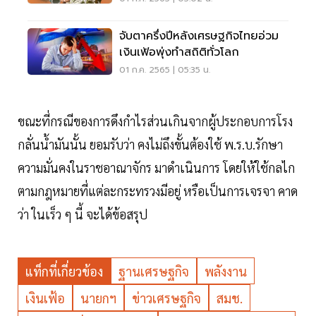
จับตาครึ่งปีหลังเศรษฐกิจไทยอ่วม
เงินเฟ้อพุ่งทำสถิติทั่วโลก
01 ก.ค. 2565 | 05:35 น.
ขณะที่กรณีของการดึงกำไรส่วนเกินจากผู้ประกอบการโรง
กลั่นน้ำมันนั้น ยอมรับว่า คงไม่ถึงขั้นต้องใช้ พ.ร.บ.รักษา
ความมั่นคงในราชอาณาจักร มาดำเนินการ โดยให้ใช้กลไก
ตามกฎหมายที่แต่ละกระทรวงมีอยู่ หรือเป็นการเจรจา คาด
ว่า ในเร็ว ๆ นี้ จะได้ข้อสรุป
แท็กที่เกี่ยวข้อง
ฐานเศรษฐกิจ
พลังงาน
เงินเฟ้อ
นายกฯ
ข่าวเศรษฐกิจ
สมช.