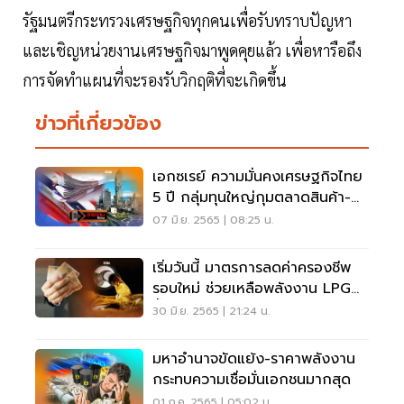
รัฐมนตรีกระทรวงเศรษฐกิจทุกคนเพื่อรับทราบปัญหา
และเชิญหน่วยงานเศรษฐกิจมาพูดคุยแล้ว เพื่อหารือถึง
การจัดทำแผนที่จะรองรับวิกฤติที่จะเกิดขึ้น
ข่าวที่เกี่ยวข้อง
เอกซเรย์ ความมั่นคงเศรษฐกิจไทย
5 ปี กลุ่มทุนใหญ่กุมตลาดสินค้า-
บริการ
07 มิ.ย. 2565 | 08:25 น.
เริ่มวันนี้ มาตรการลดค่าครองชีพ
รอบใหม่ ช่วยเหลือพลังงาน LPG
น้ำมันแพง
30 มิ.ย. 2565 | 21:24 น.
มหาอำนาจขัดแย้ง-ราคาพลังงาน
กระทบความเชื่อมั่นเอกชนมากสุด
01 ก.ค. 2565 | 05:02 น.