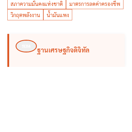
สภาความมั่นคงแห่งชาติ
มาตรการลดค่าครองชีพ
วิกฤตพลังงาน
น้ำมันแพง
ฐานเศรษฐกิจดิจิทัล