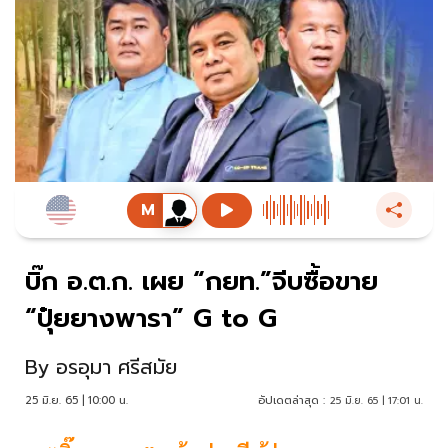
บิ๊ก อ.ต.ก. เผย “กยท.”จีบซื้อขาย
“ปุ๋ยยางพารา” G to G
By
อรอุมา ศรีสมัย
25 มิ.ย. 65 | 10:00 น.
อัปเดตล่าสุด :
25 มิ.ย. 65 | 17:01 น.