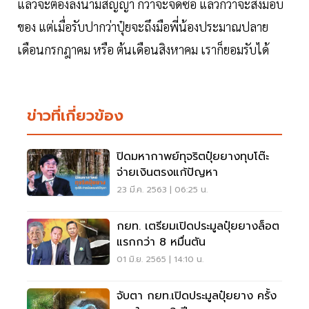
แล้วจะต้องลงนามสัญญา กว่าจะจัดซื้อ แล้วกว่าจะส่งมอบ
ของ แต่เมื่อรับปากว่าปุ๋ยจะถึงมือพี่น้องประมาณปลาย
เดือนกรกฎาคม หรือ ต้นเดือนสิงหาคม เราก็ยอมรับได้
ข่าวที่เกี่ยวข้อง
ปิดมหากาพย์ทุจริตปุ๋ยยางทุบโต๊ะ
จ่ายเงินตรงแก้ปัญหา
23 มี.ค. 2563 | 06:25 น.
กยท. เตรียมเปิดประมูลปุ๋ยยางล็อต
แรกกว่า 8 หมื่นตัน
01 มิ.ย. 2565 | 14:10 น.
จับตา กยท.เปิดประมูลปุ๋ยยาง ครั้ง