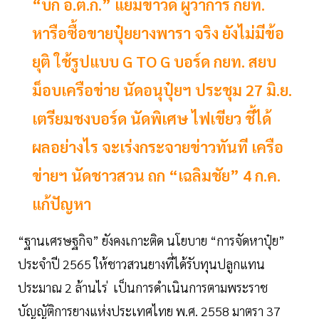
“บิ๊ก อ.ต.ก.” แย้มข่าวดี ผู้ว่าการ กยท.
หารือซื้อขายปุ๋ยยางพารา จริง ยังไม่มีข้อ
ยุติ ใช้รูปแบบ G TO G บอร์ด กยท. สยบ
ม็อบเครือข่าย นัดอนุปุ๋ยฯ ประชุม 27 มิ.ย.
เตรียมชงบอร์ด นัดพิเศษ ไฟเขียว ชี้ได้
ผลอย่างไร จะเร่งกระจายข่าวทันที เครือ
ข่ายฯ นัดชาวสวน ถก “เฉลิมชัย” 4 ก.ค.
แก้ปัญหา
“ฐานเศรษฐกิจ” ยังคงเกาะติด นโยบาย “การจัดหาปุ๋ย”
ประจำปี 2565 ให้ชาวสวนยางที่ได้รับทุนปลูกแทน
ประมาณ 2 ล้านไร่ เป็นการดำเนินการตามพระราช
บัญญัติการยางแห่งประเทศไทย พ.ศ. 2558 มาตรา 37