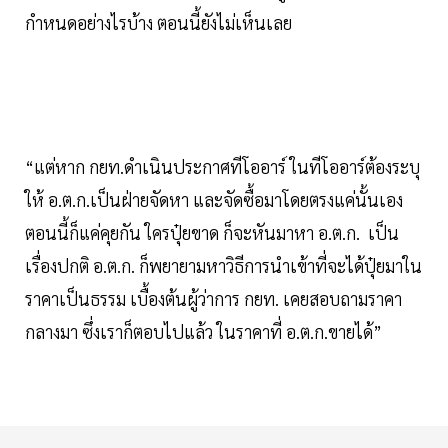
กำหนดอย่างไรบ้าง ตอนนี้ยังไม่เห็นเลย
“แต่หาก กยท.ดำเนินประกาศทีโออาร์ ในทีโออาร์ต้องระบุ
ให้ อ.ต.ก.เป็นฝ่ายจัดหา และจัดซื้อมาโดยตรงแค่นั้นเอง
ตอนนี้ก็แค่คุยกัน ใครปุ๋ยขาด ก็จะหันมาหา อ.ต.ก. เป็น
เรื่องปกติ อ.ต.ก. ก็พยายามหาวิธีการนำเข้าที่จะได้ปุ๋ยมาใน
ราคาเป็นธรรม เบื้องต้นผู้ว่าการ กยท. เคยสอบถามราคา
กลางมา ซึ่งเราก็ตอบไปแล้ว ในราคาที่ อ.ต.ก.ขายได้”