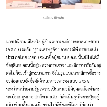
ปณิธาน มีไชยโย
นายปณิธาน มีไชยโย ผู้อำนวยการองค์การตลาดเกษตรกร
(อ.ต.ก.) เผยกับ “ฐานเศรษฐกิจ” จากกรณีที่ การยางแห่ง
ประเทศไทย (กยท.) จะมาซื้อปุ๋ยผ่าน อ.ต.ก. นั้นยังไม่ได้มี
ข้อยุติเลย ตอนนี้อยู่ระหว่างการเจรจาและมีการหารือกันอยู่
ต่อไปก็จะเข้าสู่กระบวนการ ซึ่งในรูปแบบหากมีการซื้อขาย
จะต้องแบบจัดซื้อจัดจ้างเฉพาะเจาะจง แบบ G to G
ระหว่างหน่วยงานรัฐ เพราะเป็นคนละนิติบุคคลต้องทำตาม
ระเบียบกฎหมาย ปกติทาง อ.ต.ก.ก็ดำเนินธุรกิจขายปุ๋ยอยู่
แล้ว ทำมาตั้งนานแล้ว อย่างไรก็ดีต้องดูทีโออาร์ก่อนว่า