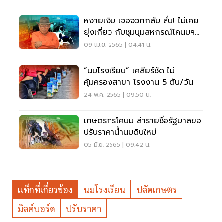
หงายเงิบ เจอจวกกลับ ลั่น! ไม่เคย
ยุ่งเกี่ยว กับชุมนุมสหกรณ์โคนมฯ
10 ปีแล้ว
09 เม.ย. 2565 | 04:41 น.
“นมโรงเรียน” เคลียร์ชัด ไม่
คุ้มครองสาขา โรงงาน 5 ตัน/วัน
24 พ.ค. 2565 | 09:50 น.
เกษตรกรโคนม ล่ารายชื่อรัฐบาลขอ
ปรับราคาน้ำนมดิบใหม่
05 มิ.ย. 2565 | 09:42 น.
แท็กที่เกี่ยวข้อง
นมโรงเรียน
ปลัดเกษตร
มิลค์บอร์ด
ปรับราคา