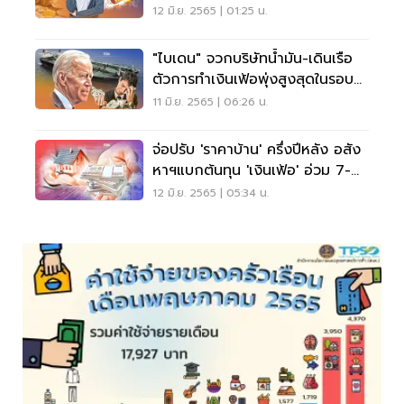
12 มิ.ย. 2565 | 01:25 น.
"ไบเดน" จวกบริษัทน้ำมัน-เดินเรือ
ตัวการทำเงินเฟ้อพุ่งสูงสุดในรอบ
40 ปี
11 มิ.ย. 2565 | 06:26 น.
จ่อปรับ 'ราคาบ้าน' ครึ่งปีหลัง อสัง
หาฯแบกต้นทุน 'เงินเฟ้อ' อ่วม 7-
10%
12 มิ.ย. 2565 | 05:34 น.