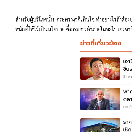
สำหรับผู้บริโภคนั้น กระทรวงฯก็เห็นใจ ทำอย่างไรถ้าต้องป
หลักที่ให้ไว้เป็นนโยบาย ซึ่งกรมการค้าภายในจะไปเจรจากับผ
ข่าวที่เกี่ยวข้อง
เอาไม่อย
ขึ้
31 พ.
พาณ
ตลา
ปั
08 มิ
ราคา
เช็