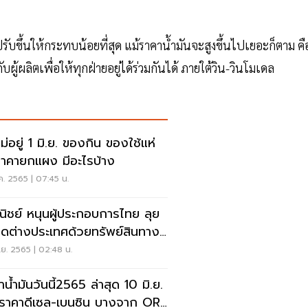
รับขึ้นให้กระทบน้อยที่สุด แม้ราคาน้ำมันจะสูงขึ้นไปเยอะก็ตาม คื
ู้ผลิตเพื่อให้ทุกฝ่ายอยู่ได้ร่วมกันได้ ภายใต้วิน-วินโมเดล
ู่ 1 มิ.ย. ของกิน ของใช้แห่
นราคายกแผง มีอะไรบ้าง
ค. 2565 | 07:45 น.
ิชย์ หนุนผู้ประกอบการไทย ลุย
ดต่างประเทศด้วยทรัพย์สินทาง
ญญา
.ย. 2565 | 02:48 น.
น้ำมันวันนี้2565 ล่าสุด 10 มิ.ย.
กราคาดีเซล-เบนซิน บางจาก OR