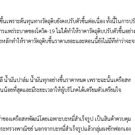
ขึ้นเพราะต้นทุนทางวัตถุดิบยังคงปรับตัวขึ้นต่อเนื่อง ทั้งนี้ในการปร
รแพร่ระบาดของโควิด-19 ไม่ได้ทำให้ราคาวัตถุดิบปรับตัวขึ้นอย่า
ยหลักทำให้ราคาวัตถุดิบขึ้นราคาเยอะและตอนนี้ยังไม่มีทีท่าว่าจะ
สาลี น้ำมันปาล์ม น้ำมันทุกอย่างขึ้นราคาหมด เพราะฉะนั้นเครือสห
อนน้อยที่สุดและมีระยะเวลาให้ผู้บริโภคได้เตรียมตัวเตรียมใจ
นค้าของเครือสหพัฒน์โดยเฉพาะบะหมี่สำเร็จรูป เป็นสินค้าควบคุม
กระทรวงพาณิชย์ นอกจากบะหมี่สำเร็จรูปแล้วกลุ่มผงซักฟอกเอง