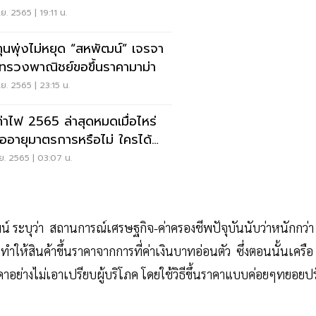
.ย. 2565 | 19:11 น.
ทุนพุ่งไม่หยุด “สหพัฒน์” เจรจา
ทรวงพาณิชย์ขอขึ้นราคามาม่า
.ย. 2565 | 23:15 น.
่าไฟ 2565 ล่าสุดหมดเมื่อไหร่
่ออายุมาตรการหรือไม่ ใครได้
ง เช็คเลย
.ย. 2565 | 03:07 น.
์ ระบุว่า สถานการณ์เศรษฐกิจ-ค่าครองชีพปัจุบันนับว่าหนักกว่า
กทำให้สินค้าขึ้นราคาจากการที่ค่าเงินบาทอ่อนตัว ซึ่งตอนนั้นเครือ
คาอย่างไม่เอาเปรียบผู้บริโภค โดยใช้วิธีขึ้นราคาแบบค่อยๆทยอยป