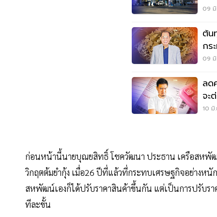
ที่นี่
09 มิ
ต้น
กระ
09 มิ
ลดค
จะต
บ้า
10 มิ
ก่อนหน้านี้นายบุณยสิทธิ์ โชควัฒนา ประธาน เครือสหพัฒน
วิกฤตต้มยำกุ้ง เมื่อ26 ปีที่แล้วที่กระทบเศรษฐกิจอย่างหนั
สหพัฒน์เองก็ได้ปรับราคาสินค้าขึ้นกัน แต่เป็นการปรับรา
ทีละขั้น