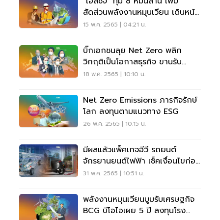
"เอสซีจี" ทุ่ม 8 หมื่นล้าน เพิ่ม
สัดส่วนพลังงานหมุนเวียน เดินหน้า
สู่ Net Zero
15 พ.ค. 2565 | 04:21 น.
บิ๊กเอกชนลุย Net Zero พลิก
วิกฤติเป็นโอกาสธุรกิจ ขานรับ
กติกาใหม่ค้าโลก
18 พ.ค. 2565 | 10:10 น.
Net Zero Emissions ภารกิจรักษ์
โลก ลงทุนตามแนวทาง ESG
26 พ.ค. 2565 | 10:15 น.
มีผลแล้วแพ็คเกจอีวี รถยนต์
จักรยานยนต์ไฟฟ้า เช็คเงื่อนไขก่อน
รับสิทธิ
31 พ.ค. 2565 | 10:51 น.
พลังงานหมุนเวียนบูมรับเศรษฐกิจ
BCG บีโอไอเผย 5 ปี ลงทุนโรง