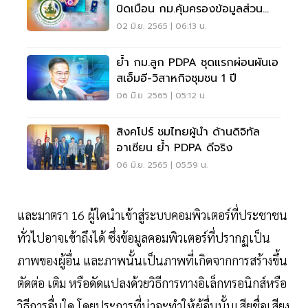
บิดเบือน กม.คุ้มครองข้อมูลส่วน
บุคคล
02 มิ.ย. 2565 | 06:13 น.
ย้ำ กม.ลูก PDPA ชุดแรกผ่อนผันเอ
สเอ็มอี-วิสาหกิจชุมชน 1 ปี
06 มิ.ย. 2565 | 05:12 น.
สิงคโปร์ ชมไทยผู้นำ ด้านดิจิทัล
อาเซียน ย้ำ PDPA ดีจริง
06 มิ.ย. 2565 | 05:59 น.
และมาตรา 16 ผู้ใดนำเข้าสู่ระบบคอมพิวเตอร์ที่ประชาชน
ทั่วไปอาจเข้าถึงได้ ซึ่งข้อมูลคอมพิวเตอร์ที่ปรากฏเป็น
ภาพของผู้อื่น และภาพนั้นเป็นภาพที่เกิดจากการสร้างขึ้น
ตัดต่อ เติม หรือดัดแปลงด้วยวิธีการทางอิเล็กทรอนิกส์หรือ
วิธีการอื่นใด โดยประการที่น่าจะทำให้ผู้อื่นนั้นเสียชื่อเสียง