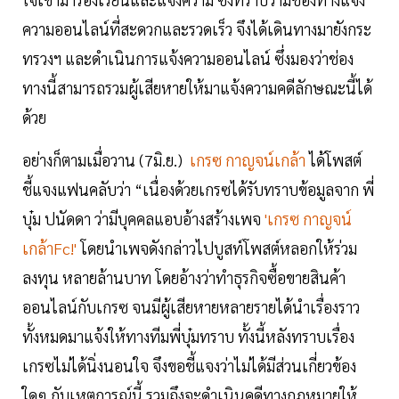
ความออนไลน์ที่สะดวกและรวดเร็ว จึงได้เดินทางมายังกระ
ทรวงฯ และดำเนินการแจ้งความออนไลน์ ซึ่งมองว่าช่อง
ทางนี้สามารถรวมผู้เสียหายให้มาแจ้งความคดีลักษณะนี้ได้
ด้วย
อย่างก็ตามเมื่อวาน (7มิ.ย.)
เกรซ กาญจน์เกล้า
ได้โพสต์
ชี้แจงแฟนคลับว่า “เนื่องด้วยเกรซได้รับทราบข้อมูลจาก พี่
บุ๋ม ปนัดดา ว่ามีบุคคลแอบอ้างสร้างเพจ
'เกรซ กาญจน์
เกล้าFc!'
โดยนำเพจดังกล่าวไปบูสท์โพสต์หลอกให้ร่วม
ลงทุน หลายล้านบาท โดยอ้างว่าทำธุรกิจซื้อขายสินค้า
ออนไลน์กับเกรซ จนมีผู้เสียหายหลายรายได้นำเรื่องราว
ทั้งหมดมาแจ้งให้ทางทีมพี่บุ๋มทราบ ทั้งนี้หลังทราบเรื่อง
เกรซไม่ได้นิ่งนอนใจ จึงขอชี้แจงว่าไม่ได้มีส่วนเกี่ยวข้อง
ใดๆ กับเหตุการณ์นี้ รวมถึงจะดำเนินคดีทางกฎหมายให้