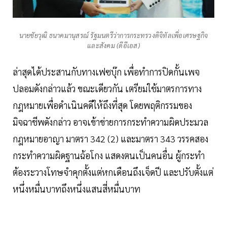
นายชัยวุฒิ ธนาคมานุสรณ์ รัฐมนตรีว่าการกระทรวงดิจิทัลเพื่อเศรษฐกิจ
และสังคม (ดีอีเอส)
ล่าสุดได้ประสานกับทางเฟซบุ๊ก เพื่อทำการปิดกั้นเพจ
ปลอมดังกล่าวแล้ว ขณะเดียวกัน เตรียมใช้มาตรการทาง
กฎหมายเพื่อดำเนินคดีให้ถึงที่สุด โดยพฤติกรรมของ
มิจฉาชีพดังกล่าว อาจเข้าข่ายการกระทำความผิดประมวล
กฎหมายอาญา มาตรา 342 (2) และมาตรา 343 วรรคสอง
กระทำความผิดฐานฉ้อโกง แสดงตนเป็นคนอื่น ผู้กระทำ
ต้องระวางโทษจำคุกตั้งแต่หกเดือนถึงเจ็ดปี และปรับตั้งแต่
หนึ่งหมื่นบาทถึงหนึ่งแสนสี่หมื่นบาท