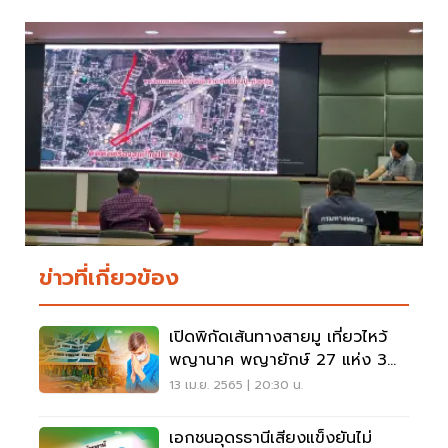
ข่าวที่เกี่ยวข้อง
เปิดพิกัดเส้นทางสายมู เที่ยวไหว้
พญานาค พญายักษ์ 27 แห่ง 3
จังหวัด"นคราธานี"
13 เม.ย. 2565 | 20:30 น.
เอกชนอุดรธานีเสียงแข็งยันไม่