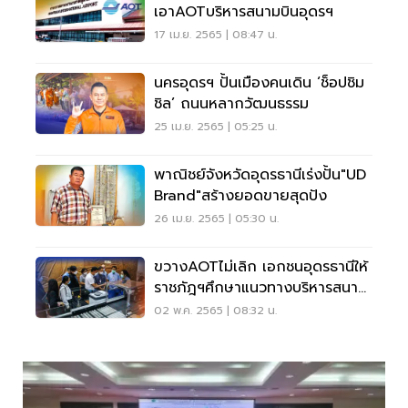
เอาAOTบริหารสนามบินอุดรฯ
17 เม.ย. 2565 | 08:47 น.
นครอุดรฯ ปั้นเมืองคนเดิน ‘ช็อปชิม
ชิล’ ถนนหลากวัฒนธรรม
25 เม.ย. 2565 | 05:25 น.
พาณิชย์จังหวัดอุดรธานีเร่งปั้น"UD
Brand"สร้างยอดขายสุดปัง
26 เม.ย. 2565 | 05:30 น.
ขวางAOTไม่เลิก เอกชนอุดรธานีให้
ราชภัฎฯศึกษาแนวทางบริหารสนาม
บิน
02 พ.ค. 2565 | 08:32 น.