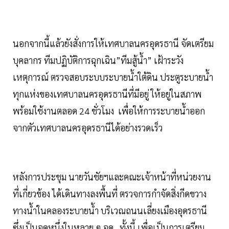
นอกจากนี้แล้วยังสั่งการให้เทศบาลนครอุดรธานี จัดเตรียม
บุคลากร ทีมปฏิบัติการฉุกเฉิน”ทีมสู้น้ำ” เฝ้าระวัง
เหตุการณ์ ตรวจสอบระบบระบายน้ำใต้ดิน ประตูระบายน้ำ
ทุกแห่งของเทศบาลนครอุดรธานีที่มีอยู่ ให้อยู่ในสภาพ
พร้อมใช้งานตลอด 24 ชั่วโมง เพื่อให้การระบายน้ำออก
จากตัวเทศบาลนครอุดรธานีได้อย่างรวดเร็ว
หลังการประชุม นายวันชัยฯและคณะเจ้าหน้าที่หน่วยงาน
ที่เกี่ยวข้อง ได้เดินทางลงพื้นที่ ตรวจการกำจัดสิ่งกีดขวาง
ทางน้ำในคลองระบายน้ำ บริเวณถนนเลี่ยงเมืองอุดรธานี
ซึ่งเป็นจุดหนึ่งในหลาย ๆ จุด ทั้งนี้ เพื่อเป็นการเตรียม