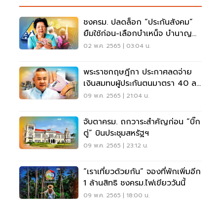
ชงครม. ปลดล็อก “ประกันสังคม”
ยืมใช้ก่อน-เลือกบำเหน็จ บำนาญ
ชราภาพได้
02 พ.ค. 2565 | 03:04 น.
พระราชกฤษฎีกา ประกาศลดจ่าย
เงินสมทบผู้ประกันตนมาตรา 40 ลด
ลงเท่าไหร่เช็คเลย
09 พ.ค. 2565 | 21:04 น.
จับตาครม. ถกวาระสำคัญก่อน “บิ๊ก
ตู่” บินประชุมสหรัฐฯ
09 พ.ค. 2565 | 23:12 น.
“เราเที่ยวด้วยกัน” จองที่พักเพิ่มอีก
1 ล้านสิทธิ ชงครม.ไฟเขียววันนี้
09 พ.ค. 2565 | 18:00 น.