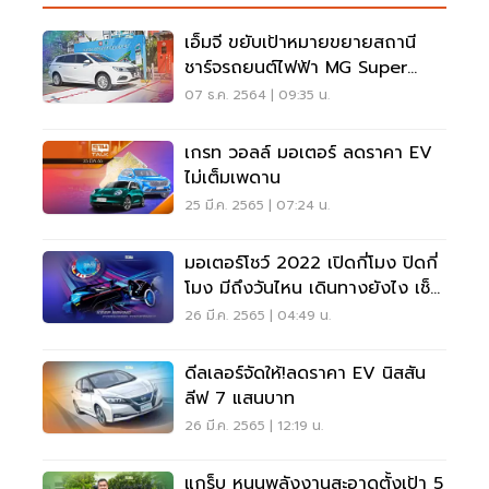
เอ็มจี ขยับเป้าหมายขยายสถานี
ชาร์จรถยนต์ไฟฟ้า MG Super
Charge 500 แห่ง ปี 2565
07 ธ.ค. 2564 | 09:35 น.
เกรท วอลล์ มอเตอร์ ลดราคา EV
ไม่เต็มเพดาน
25 มี.ค. 2565 | 07:24 น.
มอเตอร์โชว์ 2022 เปิดกี่โมง ปิดกี่
โมง มีถึงวันไหน เดินทางยังไง เช็ค
ที่นี่
26 มี.ค. 2565 | 04:49 น.
ดีลเลอร์จัดให้!ลดราคา EV นิสสัน
ลีฟ 7 แสนบาท
26 มี.ค. 2565 | 12:19 น.
แกร็บ หนุนพลังงานสะอาดตั้งเป้า 5