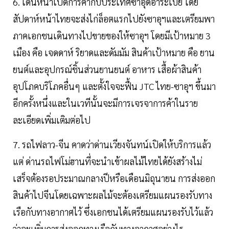
6. เดินหน้าเปิดการค้ากับประเทศซาอุดิอาระเบีย โดย
สัปดาห์หน้าไทยจะส่งไก่ล็อตแรกไปยังซาอุฯและเตรียมพา
ภาคเอกชนเดินทางไปขายของให้ซาอุฯ โดยมีเป้าหมาย 3
เมือง คือ เจดดาห์ ริยาดและดัมมัม สินค้าเป้าหมาย คือ ยาน
ยนต์และอุปกรณ์ชิ้นส่วนยานยนต์ อาหาร เสื้อผ้าสินค้า
อุปโภคบริโภคอื่นๆ และตั้งใจจะฟื้น JTC ไทย-ซาอุฯ ขึ้นมา
อีกครั้งหนึ่งและในเวทีนั้นจะมีการเจรจาการค้าในราย
ละเอียดเพิ่มเติมต่อไป
7. รถไฟลาว-จีน คาดว่าด่านเวียงจันทน์เปิดให้บริการแล้ว
แต่ ด่านรถไฟโม่ฮานที่จะนำเข้าผลไม้ไทยได้ยังสร้างไม่
เสร็จต้องรอประมาณกลางปีหรือเดือนมิถุนายน การส่งออก
สินค้าไปจีนโดยเฉพาะผลไม้จะต้องเตรียมแผนรองรับทาง
เรือกับทางอากาศไว้ ซึ่งเอกชนได้เตรียมแผนรองรับไว้แล้ว
ว่าจะเพิ่มการส่งออกทางเรือกับทางอากาศอย่างไร