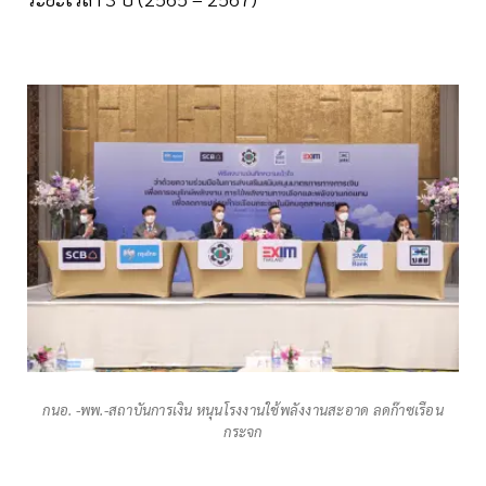
กนอ. -พพ.-สถาบันการเงิน หนุนโรงงานใช้พลังงานสะอาด ลดก๊าซเรือน
กระจก