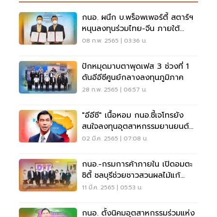
กนอ. ผนึก บ.พร็อพเพอร์ตี้ สตาร์ฯ
หนุนลงทุนร่วมไทย-จีน ภายใต้
One Belt One Road
08 ก.พ. 2565 | 03:36 น.
ปักหมุดมาบตาพุดเฟส 3 ช่วงที่ 1
ดันอีอีซีศูนย์กลางลงทุนภูมิภาค
28 ก.พ. 2565 | 06:57 น.
"อีอีซี" เนื้อหอม กนอ.ชี้เจโทรยัง
สนใจลงทุนอุตสาหกรรมยานยนต์
มากถึง 49%
02 มี.ค. 2565 | 07:08 น.
กนอ.-กรมการค้าภายใน เปิดอมตะ
ซิตี้ ชลบุรีช่วยชาวสวนผลไม้แก้
ผลผลิตล้นตลาด
11 มี.ค. 2565 | 05:53 น.
กนอ. ตั้งนิคมอุตสาหกรรมร่วมแห่ง