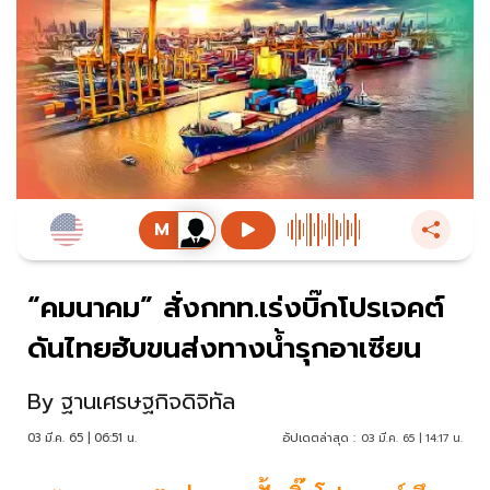
“คมนาคม” สั่งกทท.เร่งบิ๊กโปรเจคต์
ดันไทยฮับขนส่งทางน้ำรุกอาเซียน
By
ฐานเศรษฐกิจดิจิทัล
03 มี.ค. 65 | 06:51 น.
อัปเดตล่าสุด :
03 มี.ค. 65 | 14:17 น.