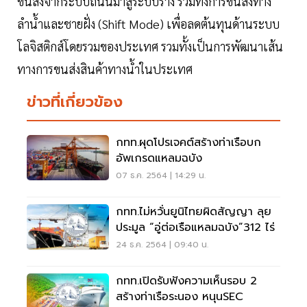
ขนส่งจากระบบถนนมาสู่ระบบราง รวมทั้งการขนส่งทาง
ลำน้ำและชายฝั่ง (Shift Mode) เพื่อลดต้นทุนด้านระบบ
โลจิสติกส์โดยรวมของประเทศ รวมทั้งเป็นการพัฒนาเส้น
ทางการขนส่งสินค้าทางน้ำในประเทศ
ข่าวที่เกี่ยวข้อง
กทท.ผุดโปรเจคต์สร้างท่าเรือบก
อัพเกรดแหลมฉบัง
07 ธ.ค. 2564 | 14:29 น.
กทท.ไม่หวั่นยูนิไทยผิดสัญญา ลุย
ประมูล “อู่ต่อเรือแหลมฉบัง”312 ไร่
24 ธ.ค. 2564 | 09:40 น.
กทท.เปิดรับฟังความเห็นรอบ 2
สร้างท่าเรือระนอง หนุนSEC