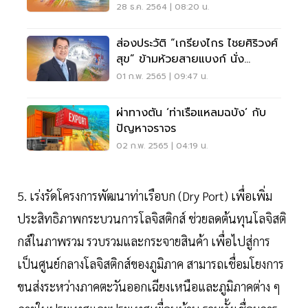
28 ธ.ค. 2564 | 08:20 น.
ส่องประวัติ “เกรียงไกร ไชยศิริวงศ์
สุข” ข้ามห้วยสายแบงก์ นั่ง
ผอ.กทท.คนใหม่
01 ก.พ. 2565 | 09:47 น.
ผ่าทางตัน ‘ท่าเรือแหลมฉบัง’ กับ
ปัญหาจราจร
02 ก.พ. 2565 | 04:19 น.
5. เร่งรัดโครงการพัฒนาท่าเรือบก (Dry Port) เพื่อเพิ่ม
ประสิทธิภาพกระบวนการโลจิสติกส์ ช่วยลดต้นทุนโลจิสติ
กส์ในภาพรวม รวบรวมและกระจายสินค้า เพื่อไปสู่การ
เป็นศูนย์กลางโลจิสติกส์ของภูมิภาค สามารถเชื่อมโยงการ
ขนส่งระหว่างภาคตะวันออกเฉียงเหนือและภูมิภาคต่าง ๆ