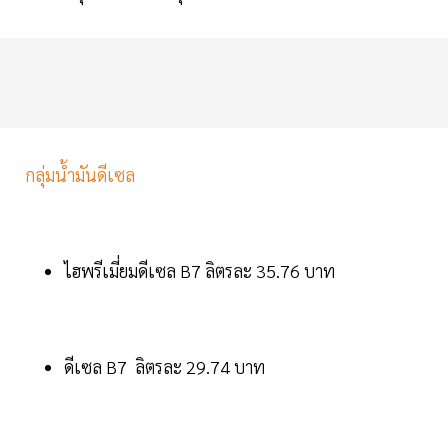
กลุ่มน้ำมันดีเซล
ไฮพรีเมี่ยมดีเซล B7 ลิตรละ 35.76 บาท
ดีเซล B7 ลิตรละ 29.74 บาท