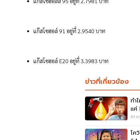
แก๊สโซฮอลล์ 95 อยู่ที่ 2.7981 บาท
แก๊สโซฮอล์ 91 อยู่ที่ 2.9540 บาท
แก๊สโซฮอล์ E20 อยู่ที่ 3.3983 บาท
ข่าวที่เกี่ยวข้อง
ทำไ
แค่
01 ก.
โคว