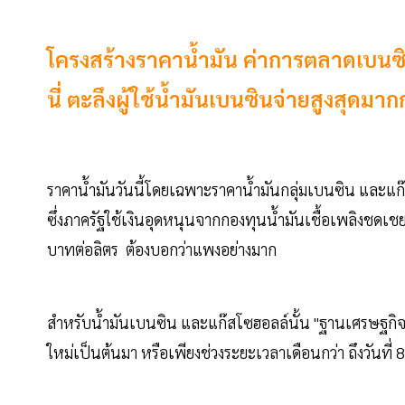
โครงสร้างราคาน้ำมัน ค่าการตลาดเบนซินอ
นี่ ตะลึงผู้ใช้น้ำมันเบนซินจ่ายสูงสุดมากก
ราคาน้ำมันวันนี้โดยเฉพาะราคาน้ำมันกลุ่มเบนซิน และแก๊ส
ซึ่งภาครัฐใช้เงินอุดหนุนจากกองทุนน้ำมันเชื้อเพลิงชดเชย
บาทต่อลิตร ต้องบอกว่าแพงอย่างมาก
สำหรับน้ำมันเบนซิน และแก๊สโซฮอลล์นั้น "ฐานเศรษฐกิจ
ใหม่เป็นต้นมา หรือเพียงช่วงระยะเวลาเดือนกว่า ถึงวันที่