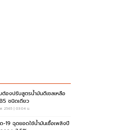
มต้องปรับสูตรน้ำมันดีเซลเหลือ
 B5 ชนิดเดียว
พ. 2565 | 03:04 น.
ิด-19 ฉุดยอดใช้น้ำมันเชื้อเพลิงปี