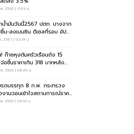
 ลดลง 3.5%
พ. 2565 | 11:03 น.
าน้ำมันวันนี้2567 ปตท. บางจาก
บขึ้น-ลงเบนซิน ดีเซลกี่รอบ อัป
ล่าสุด
.ค. 2567 | 03:39 น.
น! ก๊าซหุงต้มครัวเรือนถัง 15
.จ่อขึ้นราคาเกิน 318 บาทหลัง
.
พ. 2565 | 08:49 น.
บรถบรรทุก 8 ก.พ. กระทรวง
งงานวอนเข้าใจสถานการณ์ราคา
มันตลาดโลก
พ. 2565 | 09:10 น.