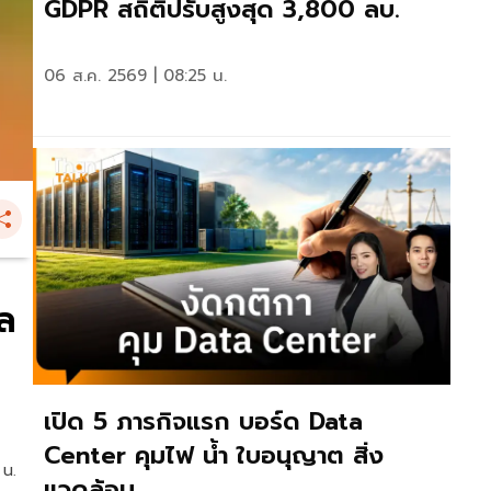
GDPR สถิติปรับสูงสุด 3,800 ลบ.
06 ส.ค. 2569 | 08:25 น.
ซล
เปิด 5 ภารกิจแรก บอร์ด Data
Center คุมไฟ น้ำ ใบอนุญาต สิ่ง
 น.
แวดล้อม