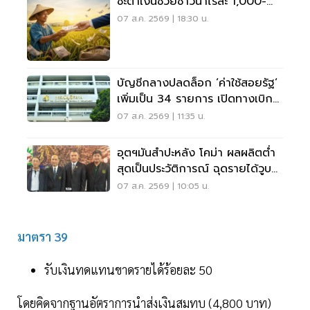
ชะตาเงินช่วยชาวนาไร่ละ 1,000-
2,000
07 ส.ค. 2569 | 18:30 น.
บัญชีกลางปลดล็อก ‘ค่าใช้สอยรัฐ‘
เพิ่มเป็น 34 รายการ เปิดทางเบิก
ค่าซอฟต์แวร์
07 ส.ค. 2569 | 11:35 น.
อุตฯมันสำปะหลัง โคม่า ผลผลิตต่ำ
สุดเป็นประวัติการณ์ ฉุดรายได้วูบ
กว่า 8.5 หมื่นล้าน
07 ส.ค. 2569 | 10:05 น.
มาตรา 39
รับเงินทดแทนขาดรายได้ร้อยละ 50
โดยคิดจากฐานอัตราการนำส่งเงินสมทบ (4,800 บาท)