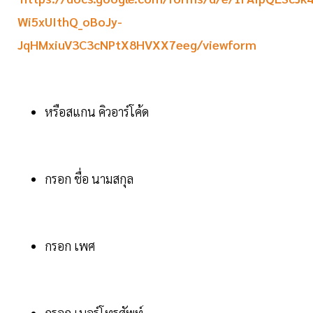
Wi5xUIthQ_oBoJy-
JqHMxiuV3C3cNPtX8HVXX7eeg/viewform
หรือสแกน คิวอาร์โค้ด
กรอก ชื่อ นามสกุล
กรอก เพศ
กรอก เบอร์โทรศัพท์