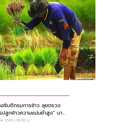
อธิบดีกรมการข้าว ลุยตรวจ
รปลูกข้าวความแม่นยำสูง" นา
งใหญ่ปทุมธานี
พ. 2565 | 10:00 น.