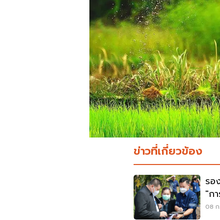
ข่าวที่เกี่ยวข้อง
รอง
"กา
แปล
08 ก.