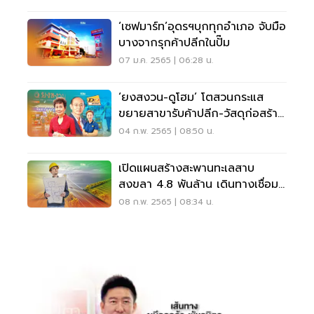
‘เซฟมาร์ท’อุดรฯบุกทุกอำเภอ จับมือ
บางจากรุกค้าปลีกในปั๊ม
07 ม.ค. 2565 | 06:28 น.
‘ยงสงวน-ดูโฮม’ โตสวนกระแส
ขยายสาขารับค้าปลีก-วัสดุก่อสร้าง
คึก
04 ก.พ. 2565 | 08:50 น.
เปิดแผนสร้างสะพานทะเลสาบ
สงขลา 4.8 พันล้าน เดินทางเชื่อม
2 จังหวัด
08 ก.พ. 2565 | 08:34 น.