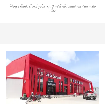
วิศิษฏ์ อรุโณประโยชน์ ผู้บริหารรุ่น 3 นำ"ห้างลีวัวัฒน์สงขลา"พัฒนาต่อ
เนื่อง