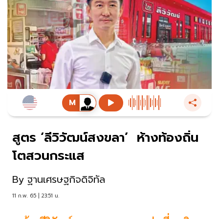
สูตร ‘ลีวิวัฒน์สงขลา’ ห้างท้องถิ่น
โตสวนกระแส
By
ฐานเศรษฐกิจดิจิทัล
11 ก.พ. 65 | 23:51 น.