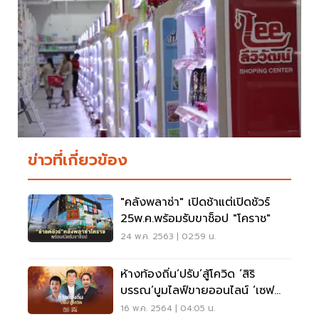
ข่าวที่เกี่ยวข้อง
"คลังพลาซ่า" เปิดช้าแต่เปิดชัวร์
25พ.ค.พร้อมรับขาช็อป "โคราช"
24 พ.ค. 2563 | 02:59 น.
ห้างท้องถิ่น‘ปรับ’สู้โควิด ‘สิริ
บรรณ’บูมไลฟ์ขายออนไลน์ ‘เซฟ
มาร์ท’โทรฯสั่ง-พร้อมส่ง
16 พ.ค. 2564 | 04:05 น.