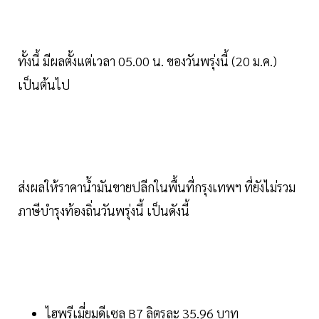
ทั้งนี้ มีผลตั้งแต่เวลา 05.00 น. ของวันพรุ่งนี้ (20 ม.ค.)
เป็นต้นไป
ส่งผลให้ราคาน้ำมันขายปลีกในพื้นที่กรุงเทพฯ ที่ยังไม่รวม
ภาษีบำรุงท้องถิ่นวันพรุ่งนี้ เป็นดังนี้
ไฮพรีเมี่ยมดีเซล B7 ลิตรละ 35.96 บาท