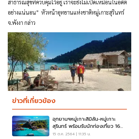
สาธารณสุขที่ควบคุมไว้อยู่ เราจะยังไม่เปิดเหมือนในอดีต
อย่างแน่นอน” หัวหน้าอุทยานแห่งชาติหมู่เกาะสุรินทร์
จ.พังงา กล่าว
ข่าวที่เกี่ยวข้อง
อุทยานฯหมู่เกาะสิมิลัน-หมู่เกาะ
สุรินทร์ พร้อมรับนักท่องเที่ยว 16
ต.ค.นี้
15 ต.ค. 2564 | 11:35 น.