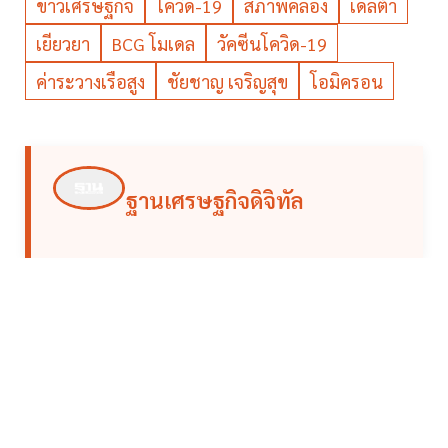
ข่าวเศรษฐกิจ
โควิด-19
สภาพคล่อง
เดลต้า
เยียวยา
BCG โมเดล
วัคซีนโควิด-19
ค่าระวางเรือสูง
ชัยชาญ เจริญสุข
โอมิครอน
ฐานเศรษฐกิจดิจิทัล