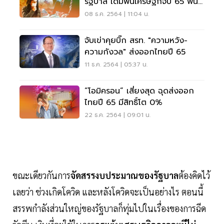
รัฐบาล เดิมพันเศรษฐกิจปี 65 พ้น
ติดหล่ม
08 ธ.ค. 2564 | 11:04 น.
จับเข่าคุยบิ๊ก สรท. "ความหวัง-
ความกังวล" ส่งออกไทยปี 65
11 ธ.ค. 2564 | 05:37 น.
“โอมิครอน” เสี่ยงสุด ฉุดส่งออก
ไทยปี 65 มีสิทธิ์โต 0%
22 ธ.ค. 2564 | 09:01 น.
ขณะเดียวกันการ
จัดสรรงบประมาณของรัฐบาล
ต้องคิดไว้
เลยว่า ช่วงเกิดโควิด และหลังโควิดจะเป็นอย่างไร ตอนนี้
สรรพกำลังส่วนใหญ่ของรัฐบาลก็ทุ่มไปในเรื่องของการฉีด