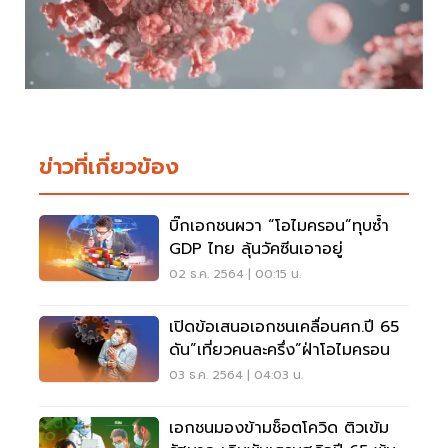
ข่าวที่เกี่ยวข้อง
บิ๊กเอกชนผวา “โอไมครอน”ทุบซํ้า
GDP ไทย ลุ้นวัคซีนเอาอยู่
02 ธ.ค. 2564 | 00:15 น.
เปิดข้อเสนอเอกชนเคลื่อนศก.ปี 65
ดัน”เที่ยวคนละครึ่ง”ฝ่าโอไมครอน
03 ธ.ค. 2564 | 04:03 น.
เอกชนมองข้ามช็อตโควิด ติวเข้ม