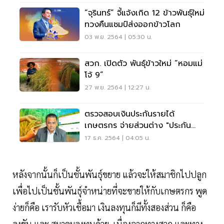
“จุรินทร์” จี้แจ้งเกิด 12 ข้าวพันธุ์ใหม่
ทวงคืนแชมป์ส่งออกข้าวโลก
03 พ.ย. 2564 | 05:30 น.
สวก. เปิดตัว พันธุ์ข้าวใหม่ “หอมแม่
โจ้ 9”
27 พ.ย. 2564 | 12:27 น.
ตรวจสอบเงินประกันรายได้
เกษตรกร จ่ายส่วนต่าง "ประกัน
ราคาข้าว" งวด 10 ล่าสุด
17 ธ.ค. 2564 | 04:05 น.
หลังจากนั้นก็เป็นชั้นพันธุ์ขยาย แล้วจะให้สมาชิกไปปลูก
เพื่อไปเป็นชั้นพันธุ์จำหน่ายที่จะขายให้กับเกษตรกร พูด
ง่ายก็คือ เรารับหัวเชื้อมา เงินลงทุนก็มีทั้งสองส่วน ก็คือ
ลงขัน และ สมาคมลงทุนด้วย เนื่องจากทางสวก.และทาง