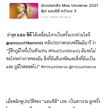
นับถอยหลัง Miss Universe 2021
ลุ้น! แอนชิลี คว้ามง 3
11 ธ.ค. 2564 | 05:48 น.
ล่าสุด
แอน ชิลี
ได้เคลื่อนไหวเป็นครั้งแรกผ่านไอจี
@annscottkemmis
หลังประกวดรอบพรีลิมมินารี ว่า
“รู้สึกภูมิใจที่เป็นตัวแทน #RealSizeBeauty ฉันจะไม่
ขอโทษร่างกายของฉัน สิ่งที่ฉันยืนหยัดและสิ่งที่ฉันเป็น
และ ภูมิใจตลอดไป” #missuniverse @missuniverse
เมื่อพลิกดูประวัติของ “แอนชิลี” เธอ เป็นสาวงาม ลูกครึ่ง