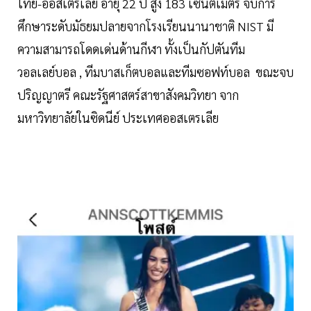
ไทย-ออสเตรเลีย อายุ 22 ปี สูง 183 เซนติเมตร จบการ
ศึกษาระดับมัธยมปลายจากโรงเรียนนานาชาติ NIST มี
ความสามารถโดดเด่นด้านกีฬา ทั้งเป็นกัปตันทีม
วอลเลย์บอล , ทีมบาสเก็ตบอลและทีมซอฟท์บอล ขณะจบ
ปริญญาตรี คณะรัฐศาสตร์สาขาสังคมวิทยา จาก
มหาวิทยาลัยในซิดนีย์ ประเทศออสเตรเลีย