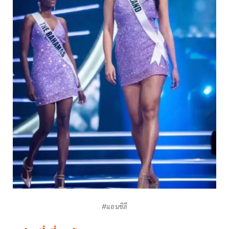
#แอนชิลี