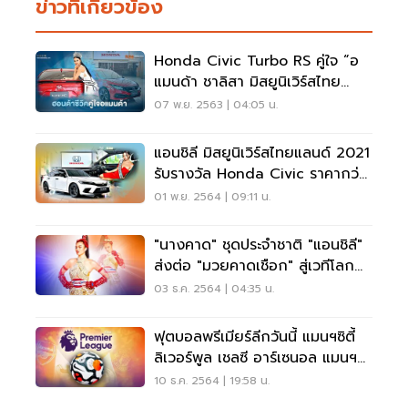
ข่าวที่เกี่ยวข้อง
Honda Civic Turbo RS คู่ใจ “อ
แมนด้า ชาลิสา มิสยูนิเวิร์สไทย
แลนด์”
07 พ.ย. 2563 | 04:05 น.
แอนชิลี มิสยูนิเวิร์สไทยแลนด์ 2021
รับรางวัล Honda Civic ราคากว่า
1.2 ล้าน
01 พ.ย. 2564 | 09:11 น.
"นางคาด" ชุดประจำชาติ "แอนชิลี"
ส่งต่อ "มวยคาดเชือก" สู่เวทีโลก
Miss Universe
03 ธ.ค. 2564 | 04:35 น.
ฟุตบอลพรีเมียร์ลีกวันนี้ แมนฯซิตี้
ลิเวอร์พูล เชลซี อาร์เซนอล แมนฯยู
ลงสนาม
10 ธ.ค. 2564 | 19:58 น.