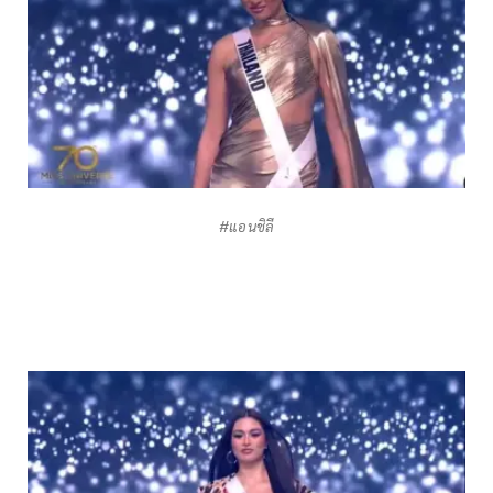
#แอนชิลี