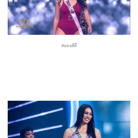
#แอนชิลี