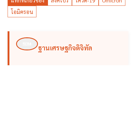
แท็กที่เกี่ยวข้อง
สิงคโปร์
โควิด-19
Omicron
โอมิครอน
ฐานเศรษฐกิจดิจิทัล