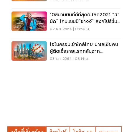
10สนามบินที่ดีที่สุดในโลก2021 “ฮา
มัด” โค่นแชมป์“ชางงี” สิงคโปร์ขึ้น
เบอร์1
02 ธ.ค. 2564 | 09:50 น.
โอไมครอนเข้าใกล้ไทย มาเลเซียพบ
ผู้ติดเชื้อรายแรกกลับจาก
แอฟริกาใต้
03 ธ.ค. 2564 | 08:14 น.