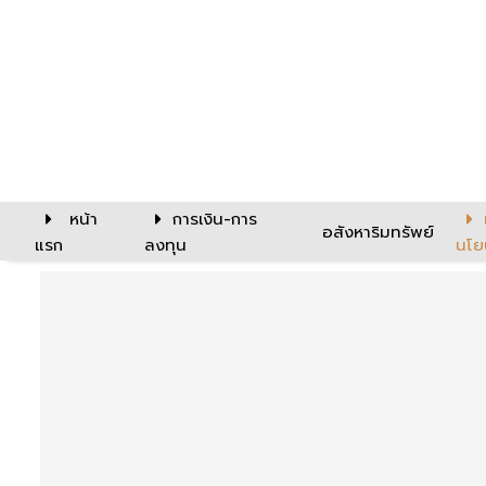
หน้า
การเงิน-การ
อสังหาริมทรัพย์
แรก
ลงทุน
นโย