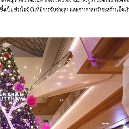
งเป็นช่วงไฮซีซั่นที่มีการจับจ่ายสูง และต่างคาดหวังจะสร้างเม็ดเง