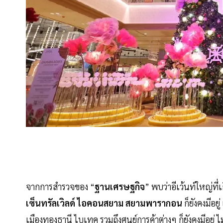
จากการสำรวจของ “
ฐานเศรษฐกิจ
” พบว่าอีเว้นท์ใหญ่ที่
เซ็นทรัลเวิลด์ ไอคอนสยาม สยามพารากอน
ก็ยังคงมีอยู
เมืองทองธานี ไบเทค รวมถึงศูนย์การค้าต่างๆ ก็ยังคงมีอยู่