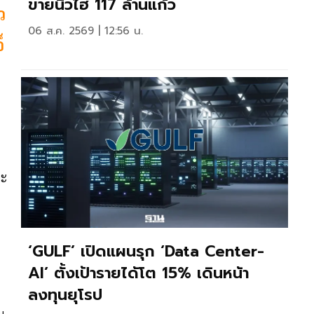
ขายนิวไฮ 117 ล้านแก้ว
ว
06 ส.ค. 2569 | 12:56 น.
็
ละ
น
‘GULF’ เปิดแผนรุก ‘Data Center-
AI’ ตั้งเป้ารายได้โต 15% เดินหน้า
ลงทุนยุโรป
ม