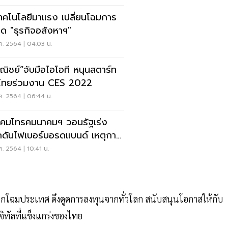
ทคโนโลยีมาแรง เปลี่ยนโฉมการ
ตลาด "ธุรกิจอสังหาฯ"
ค. 2564 | 04:03 น.
ชย์”จับมือไอโอที หนุนสตาร์ท
ไทยร่วมงาน CES 2022
ค. 2564 | 06:44 น.
คมโทรคมนาคมฯ วอนรัฐเร่ง
กดันไฟเบอร์บอรดแบนด์ เหตุการ
ถึงยังต่ำ
ค. 2564 | 10:41 น.
ิกโฉมประเทศ ดึงดูดการลงทุนจากทั่วโลก สนับสนุนโอกาสให้กับ
จิทัลที่แข็งแกร่งของไทย