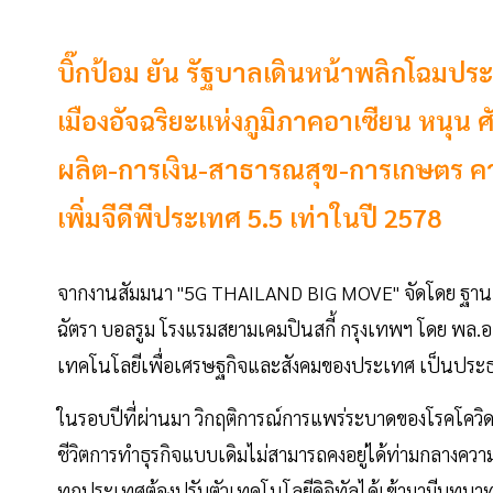
บิ๊กป้อม ยัน รัฐบาลเดินหน้าพลิกโฉมประ
เมืองอัจฉริยะแห่งภูมิภาคอาเซียน หนุ
ผลิต-การเงิน-สาธารณสุข-การเกษตร คาด
เพิ่มจีดีพีประเทศ 5.5 เท่าในปี 2578
จากงานสัมมนา "5G THAILAND BIG MOVE" จัดโดย ฐานเศรษ
ฉัตรา บอลรูม โรงแรมสยามเคมปินสกี้ กรุงเทพฯ โดย พล.
เทคโนโลยีเพื่อเศรษฐกิจและสังคมของประเทศ เป็นประธ
ในรอบปีที่ผ่านมา วิกฤติการณ์การแพร่ระบาดของโรคโควิ
ชีวิตการทำธุรกิจแบบเดิมไม่สามารถคงอยู่ได้ท่ามกลางคว
ทุกประเทศต้องปรับตัวเทคโนโลยีดิจิทัลได้เข้ามามีบทบาทส