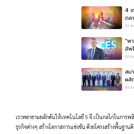
4 เ
01 ธ.
“พาณิ
อัพ
01 ธ.
สมา
ผลั
เข้า
01 ธ.
เราพยายามผลักดันให้เทคโนโลยี 5 จี เป็นกลไกในการพล
ธุรกิจต่างๆ สร้างโอกาสการแข่งขัน ด้วยโครงสร้างพื้นฐานดิ