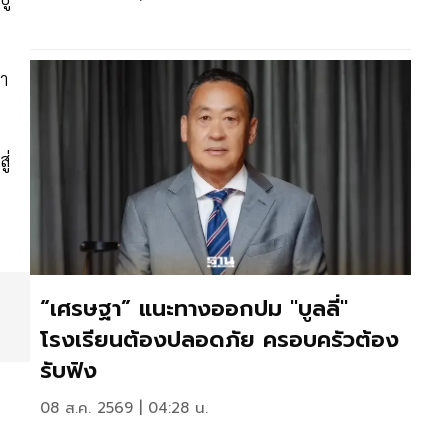
้า
ู่
“เศรษฐา” แนะทางออกปม "บูลลี่"
โรงเรียนต้องปลอดภัย ครอบครัวต้อง
รับฟัง
08 ส.ค. 2569 | 04:28 น.