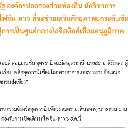
ัฐ องค์กรปกครองส่วนท้องถิ่น นักวิชาการ
ไฟจีน-ลาว ที่จะช่วยเสริมศักยภาพยกระดับขี
การเป็นศูนย์กลางโลจิสติกส์เชื่อมอนุภูมิภาค
ล แอนด์ คอนเวนชั่น อุดรธานี อ.เมืองอุดรธานี นายสยาม ศิริมงคล ผู้
า เรื่อง”พลิกอุดรธานีเชื่อมโลกทางอากาศและทางราง ข้อเสนอ
าคมขนส่งเขียว”
าหกรรมจังหวัดอุดรธานี เพื่อระดมความเห็นของทุกภาคส่วน ผ่าน
งรับการเปิดเดินรถไฟจีน-ลาว 3 ธ.ค.นี้