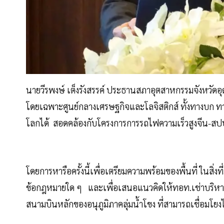
นายวีรพงษ์ เต็งรังสรรค์ ประธานสภาอุตสาหกรรมจังหวัดอุ
โดยเฉพาะศูนย์กลางเศรษฐกิจและโลจิสติกส์ ทั้งทางบก ท
โลกได้ สอดคล้องกับโครงการการรถไฟความเร็วสูงจีน-สป
โดยการหารือครั้งนี้เพื่อเตรียมความพร้อมของพื้นที่ ในสิ่
ข้อกฎหมายใด ๆ และเพื่อเสนอแนวคิดให้ทอท.เช่าบริหาร
สนามบินหลักของอนุภูมิภาคลุ่มน้ำโขง ที่สามารถเชื่อมโยง