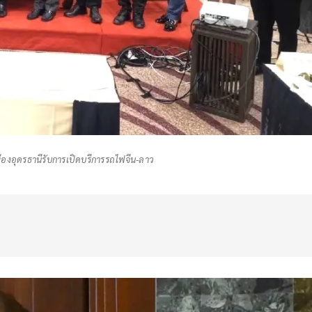
ืองอุดรธานีรับการเปิดบรืการรถไฟจีน-ลาว