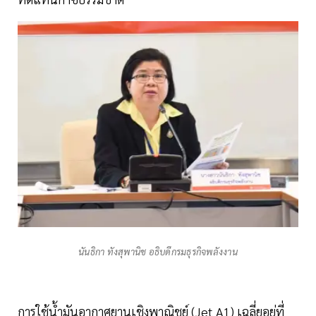
นันธิกา ทังสุพานิช อธิบดีกรมธุรกิจพลังงาน
การใช้น้ำมันอากาศยานเชิงพาณิชย์ (Jet A1) เฉลี่ยอยู่ที่