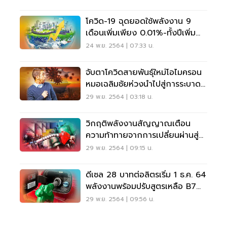
โควิด-19 ฉุดยอดใช้พลังงาน 9
เดือนเพิ่มเพียง 0.01%-ทั้งปีเพิ่ม
0.2%
24 พ.ย. 2564 | 07:33 น.
จับตาโควิดสายพันธุ์ใหม่โอไมครอน
หมอเฉลิมชัยห่วงนำไปสู่การระบาด
ระลอกใหม่
29 พ.ย. 2564 | 03:18 น.
วิกฤติพลังงานสัญญาณเตือน
ความท้าทายจากการเปลี่ยนผ่านสู่
พลังงานสะอาด
29 พ.ย. 2564 | 09:15 น.
ดีเซล 28 บาทต่อลิตรเริ่ม 1 ธ.ค. 64
พลังงานพร้อมปรับสูตรเหลือ B7
ชนิดเดียว
29 พ.ย. 2564 | 09:56 น.