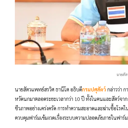
นายสัต
นายสัตวแพทย์สรวิศ ธานีโต อธิบดี
กรมปศุสัตว์
กล่าวว่า ก
หวัดนกมาตลอดระยะเวลากว่า 10 ปี ทั้งในคนและสัตว์จากก
ชีวภาพอย่างเคร่งครัด การทำความสะอาดและฆ่าเชื้อโรคใน
ควบคุมฟาร์มเข้มงวดเรื่องระบบความปลอดภัยภายในฟาร์ม