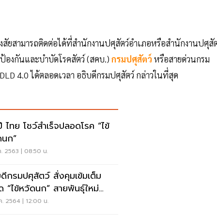
สงสัยสามารถติดต่อได้ที่สำนักงานปศุสัตว์อำเภอหรือสำนักงานปศุสัต
ม ป้องกันและบำบัดโรคสัตว์ (สคบ.)
กรมปศุสัตว์
หรือสายด่วนกรม
DLD 4.0 ได้ตลอดเวลา อธิบดีกรมปศุสัตว์ กล่าวในที่สุด
ปี ไทย โชว์สำเร็จปลอดโรค “ไข้
ดนก”
ค. 2563 | 08:50 น.
ดีกรมปศุสัตว์ สั่งคุมเข้มเต็ม
ัด “ไข้หวัดนก” สายพันธุ์ใหม่
N8" ลามไทย
ค. 2564 | 12:00 น.