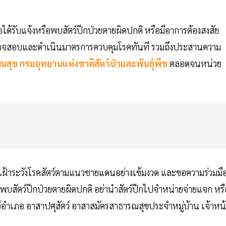
ได้รับแจ้งหรือพบสัตว์ปีกป่วยตายผิดปกติ หรือมีอาการต้องสงสัย
ที่ตรวจสอบและดำเนินมาตรการควบคุมโรคทันที รวมถึงประสานความ
ณสุข
กรมอุทยานแห่งชาติสัตว์ป่าและพันธุ์พืช
ตลอดจนหน่วย
เฝ้าระวังโรคสัตว์ตามแนวชายแดนอย่างเข้มงวด และขอความร่วมมื
หากพบสัตว์ปีกป่วยตายผิดปกติ อย่านำสัตว์ปีกไปจำหน่ายจ่ายแจก หรื
์อำเภอ อาสาปศุสัตว์ อาสาสมัครสาธารณสุขประจำหมู่บ้าน เจ้าหน