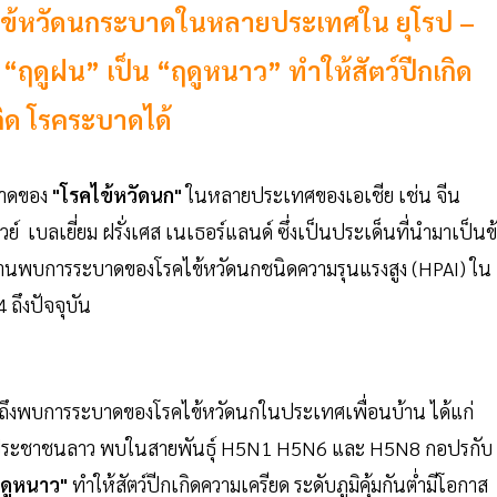
โรคไข้หวัดนกระบาดในหลายประเทศใน ยุโรป –
“ฤดูฝน” เป็น “ฤดูหนาว” ทำให้สัตว์ปีกเกิด
กิด โรคระบาดได้
บาดของ
"โรคไข้หวัดนก"
ในหลายประเทศของเอเชีย เช่น จีน
์ เบลเยี่ยม ฝรั่งเศส เนเธอร์แลนด์ ซึ่งเป็นประเด็นที่นำมาเป็นข
รายงานพบการระบาดของโรคไข้หวัดนกชนิดความรุนแรงสูง (HPAI) ใน
 ถึงปัจจุบัน
มถึงพบการระบาดของโรคไข้หวัดนกในประเทศเพื่อนบ้าน ได้แก่
ยประชาชนลาว พบในสายพันธุ์ H5N1 H5N6 และ H5N8 กอปรกับ
ฤดูหนาว"
ทำให้สัตว์ปีกเกิดความเครียด ระดับภูมิคุ้มกันต่ำมีโอกาส