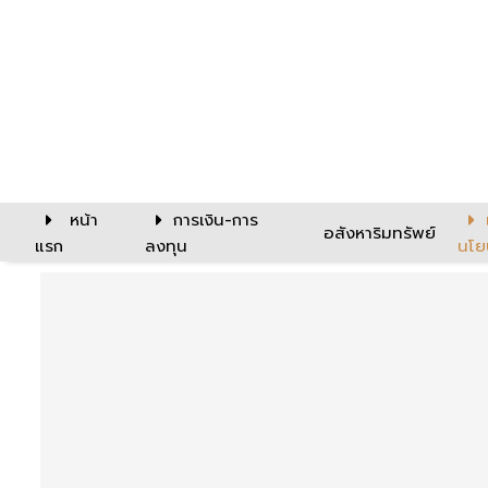
หน้า
การเงิน-การ
อสังหาริมทรัพย์
แรก
ลงทุน
นโย