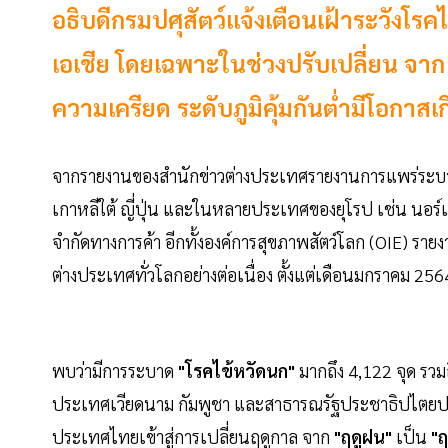
อธิบดีกรมปศุสัตว์แจ้งเตือนเฝ้าระวัง
เอเชีย โดยเฉพาะในช่วงปรับเปลี่ยน จาก 
ความเครียด ระดับภูมิคุ้มกันต่ำมีโอกาสเ
จากรายงานของสำนักข่าวต่างประเทศรายงานการแพร่ระ
เกาหลีใต้ ญี่ปุ่น และในหลายประเทศของยุโรป เช่น นอร์เวย
จำกัดทางการค้า อีกทั้งองค์การสุขภาพสัตว์โลก (OIE) 
ต่างประเทศทั่วโลกอย่างต่อเนื่อง ตั้งแต่เดือนมกราคม 2564
พบว่ามีการระบาด
"โรคไข้หวัดนก"
มากถึง 4,122 จุด รว
ประเทศเวียดนาม กัมพูชา และสาธารณรัฐประชาธิปไต
ประเทศไทยเข้าสู่การเปลี่ยนฤดูกาล จาก
"ฤดูฝน"
เป็น
"