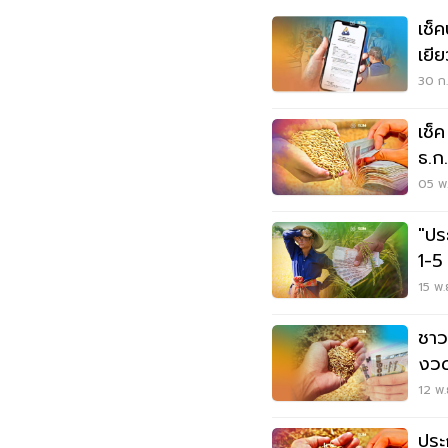
เช็
เยี
เช็
30 ก.
เช็ค 
ธ.ก
ไห
05 พ.
"ปร
1-5 
15 พ.
ชาว
งวด
12 พ.
ประ