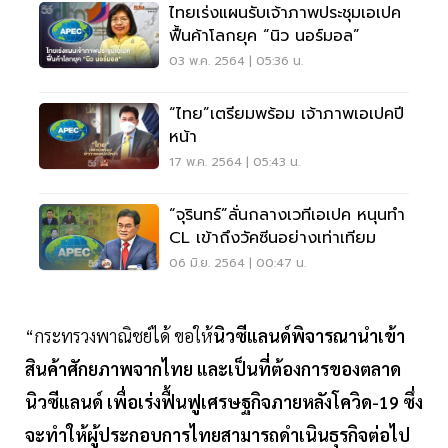
ไทยเร่งแผนรับเจ้าภาพประชุมเอเปค
ฟื้นค้าโลกยุค “นิว นอร์มอล”
03 พ.ค. 2564 | 05:36 น.
“ไทย”เตรียมพร้อม เจ้าภาพเอเปคปี
หน้า
17 พ.ค. 2564 | 05:43 น.
“จุรินทร์”ลั่นกลางเวทีเอเปค หนุนทำ
CL เข้าถึงวัคซีนอย่างเท่าเทียม
06 มิ.ย. 2564 | 00:47 น.
“กระทรวงพาณิชย์ได้ ขอให้
นิวซีแลนด์พิจารณานำเข้า
สินค้าศักยภาพจากไทย และเป็นที่ต้องการของตลาด
นิวซีแลนด์ เพื่อเร่งฟื้นฟูเศรษฐกิจภายหลังโควิด-19 ซึ่ง
จะทำให้ผู้ประกอบการไทยสามารถดำเนินธุรกิจต่อไป