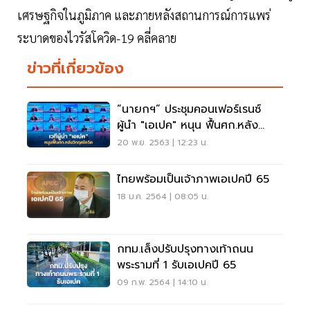
เศรษฐกิจในภูมิภาค และภายหลังสถานการณ์การแพร่
ระบาดของไวรัสโควิด-19 คลี่คลาย
ข่าวที่เกี่ยวข้อง
“นายกฯ” ประชุมคอนเฟอร์เรนซ์
ผู้นำ "เอเปค" หนุน ฟื้นศก.หลัง
วิกฤตโควิด
20 พ.ย. 2563 | 12:23 น.
ไทยพร้อมเป็นเจ้าภาพเอเปคปี 65
18 ม.ค. 2564 | 08:05 น.
กทม.เล็งปรับปรุงทางเท้าถนน
พระรามที่ 1 รับเอเปคปี 65
09 ก.พ. 2564 | 14:10 น.