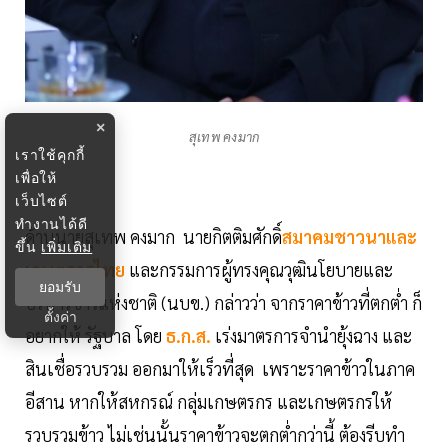
×
สุเทพ คงมาก
เราใช้คุกกี้
เพื่อให้
เว็บไซต์
ทำงานได้ดี
ด้านนายสุเทพ คงมาก นายกิตติมศักดิ์
สมาคมชาวนาและ
ขึ้น
เพิ่มเติม
เกษตรกรไทย
และกรรมการผู้ทรงคุณวุฒินโยบายและ
ยอมรับ
บริหารข้าวแห่งชาติ (นบข.) กล่าวว่า จากราคาข้าวที่ตกต่ำ ก็
ตั้งค่า
อยากให้ รัฐบาล โดย
ธ.ก.ส.
เร่งมาตรการจำนำยุ้งฉาง และ
สินเชื่อรวบรวม ออกมาให้เร็วที่สุด เพราะราคาข้าวในภาค
อีสาน หากให้สหกรณ์ กลุ่มเกษตรกร และเกษตรกรให้
รวบรวมข้าว ไม่เช่นนั้นราคาข้าวจะตกต่ำกว่านี้ ต้องรีบทำ