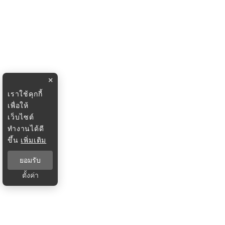
×
เราใช้คุกกี้
เพื่อให้
เว็บไซต์
ทำงานได้ดี
ขึ้น
เพิ่มเติม
ยอมรับ
ตั้งค่า