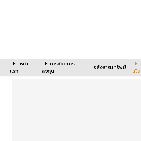
หน้า
การเงิน-การ
อสังหาริมทรัพย์
แรก
ลงทุน
นโย