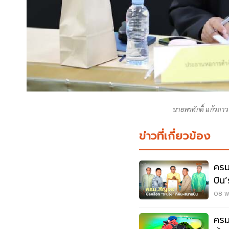
นายพรศักดิ์ แก้วถา
ข่าวที่เกี่ยวข้อง
ครม
บิน
08 พ.
ครม.