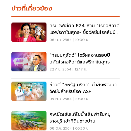
ข่าวที่เกี่ยวข้อง
ครม.ไฟเขียว 824 ล้าน “โรคอหิวาต์
แอฟริกาในสุกร- ซื้อวัคซีนโรคลัมปี
สกิน”
06 ก.ค. 2564 | 10:00 น.
"กรมปศุสัตว์" โชว์ผลงานรอบปี
สกัดโรคอหิวาต์แอฟริกาในสุกร
22 ก.ย. 2564 | 12:17 น.
ข่าวดี “สหรัฐเมริกา” กำลังพัฒนา
วัคซีนสำหรับโรค ASF
05 ต.ค. 2564 | 10:00 น.
คพ.ขีดเส้นแก้ไขน้ำเสียฟาร์มหมู
ราชบุรี เข้าที่ดินชาวบ้าน
08 ต.ค. 2564 | 05:30 น.