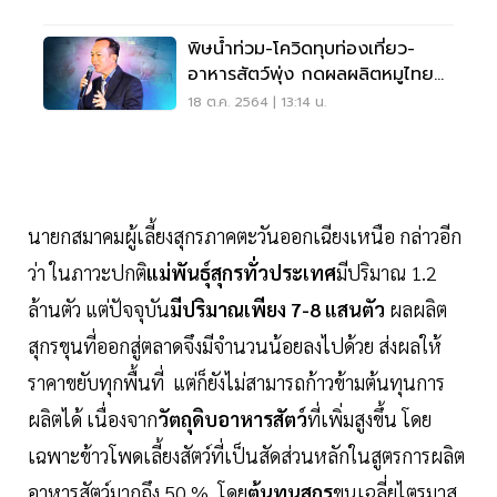
พิษน้ำท่วม-โควิดทุบท่องเที่ยว-
อาหารสัตว์พุ่ง กดผลผลิตหมูไทย
วูบ 5 ล้านตัว
18 ต.ค. 2564 | 13:14 น.
นายกสมาคมผู้เลี้ยงสุกรภาคตะวันออกเฉียงเหนือ กล่าวอีก
ว่า ในภาวะปกติ
แม่พันธุ์สุกรทั่วประเทศ
มีปริมาณ 1.2
ล้านตัว แต่ปัจจุบัน
มีปริมาณเพียง 7-8 แสนตัว
ผลผลิต
สุกรขุนที่ออกสู่ตลาดจึงมีจำนวนน้อยลงไปด้วย ส่งผลให้
ราคาขยับทุกพื้นที่ แต่ก็ยังไม่สามารถก้าวข้ามต้นทุนการ
ผลิตได้ เนื่องจาก
วัตถุดิบอาหารสัตว์
ที่เพิ่มสูงขึ้น โดย
เฉพาะข้าวโพดเลี้ยงสัตว์ที่เป็นสัดส่วนหลักในสูตรการผลิต
อาหารสัตว์มากถึง 50 % โดย
ต้นทุนสุกร
ขุนเฉลี่ยไตรมาส