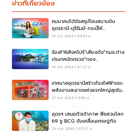
ข่าวที่เกี่ยวข้อง
คมนาคมได้ข้อสรุปโอนสนามบิน
อุดรธานี-บุรีรัมย์-กระบี่ให้
ทอท.1ม.ค.65
14 ก.ย. 2564 | 04:01 น.
ร้องF16สิงคโปร์"เสียงดัง"กมธ.ต่าง
ประเทศนัดตรวจ"กอง
บิน23"อุดรธานี
14 ก.ย. 2564 | 07:21 น.
เทศบาลอุดรธานีสร้างโรงไฟฟ้าขยะ
พลังงานสะอาดแห่งแรกใหญ่สุดใน
อาเซียน
21 ก.ย. 2564 | 11:56 น.
อุดรฯ เสนอตัวเจ้าภาพ พืชสวนโลก
69 ชู BCG ขับเคลื่อนเศรษฐกิจ
29 ก.ย. 2564 | 07:57 น.