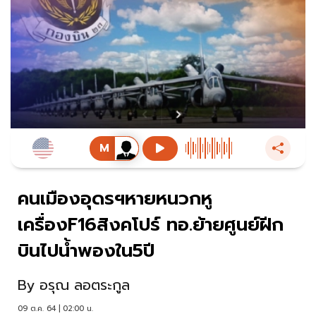
คนเมืองอุดรฯหายหนวกหู
เครื่องF16สิงคโปร์ ทอ.ย้ายศูนย์ฝีก
บินไปน้ำพองใน5ปี
By
อรุณ ลอตระกูล
09 ต.ค. 64 | 02:00 น.