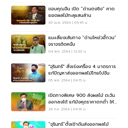
ขอบคุณจีน เปิด “ด่านตงชิง” คาด
ยอดผลไม้ทะลุแสนล้าน
30 เม.ย. 2564 | 09:45 น.
แนะเลี่ยงเส้นทาง “ด่านโหย่วอี้กวน”
จราจรติดหนึบ
04 พ.ค. 2564 | 12:30 น.
"จุรินทร์" สั่งเร่งเครื่อง 4 มาตรการ
แก้ปัญหาส่งออกผลไม้ไทยไปจีน
05 พ.ค. 2564 | 04:15 น.
เปิดทางพิเศษ 900 ล้งผลไม้ ตะวัน
ออกลงใต้ แก้มังคุดราคาตกต่ำ ให้
เร็วที่สุด
26 ก.ค. 2564 | 04:16 น.
​“จุรินทร์”ตั้งเป้าดันส่งออกผลไม้