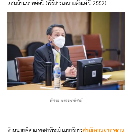
แสนล้านบาทต่อปี (พิธีสารลงนามตั้งแต่ ปี 2552)
พิศาล พงศาพาพิชณ์
ด้านนายพิศาล พงศาพิชณ์ เลขาธิการ
สำนักงานมาตรฐาน