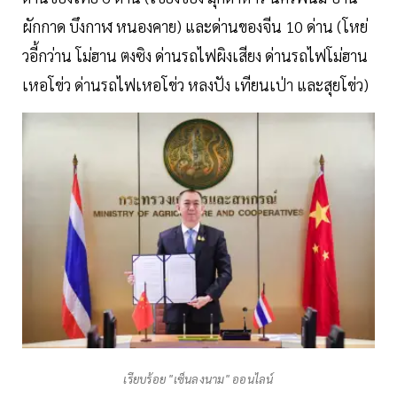
ผักกาด บึงกาฬ หนองคาย) และด่านของจีน 10 ด่าน (โหย่
วอี้กว่าน โม่ฮาน ตงซิง ด่านรถไฟผิงเสียง ด่านรถไฟโม่ฮาน
เหอโข่ว ด่านรถไฟเหอโข่ว หลงปัง เทียนเป่า และสุยโข่ว)
เรียบร้อย "เซ็นลงนาม" ออนไลน์