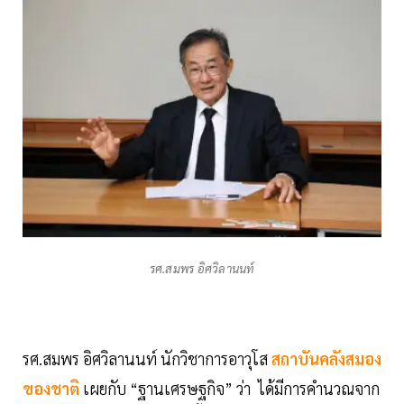
รศ.สมพร อิศวิลานนท์
รศ.สมพร อิศวิลานนท์ นักวิชาการอาวุโส
สถาบันคลังสมอง
ของชาติ
เผยกับ “ฐานเศรษฐกิจ” ว่า ได้มีการคำนวณจาก