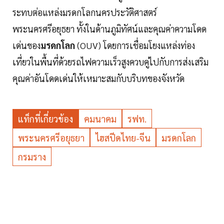
ระทบต่อแหล่งมรดกโลกนครประวัติศาสตร์
พระนครศรีอยุธยา ทั้งในด้านภูมิทัศน์และคุณค่าความโดด
เด่นของ
มรดกโลก
(OUV) โดยการเชื่อมโยงแหล่งท่อง
เที่ยวในพื้นที่ด้วยรถไฟความเร็วสูงควบคู่ไปกับการส่งเสริม
คุณค่าอันโดดเด่นให้เหมาะสมกับบริบทของจังหวัด
แท็กที่เกี่ยวข้อง
คมนาคม
รฟท.
พระนครศรีอยุธยา
ไฮสปีดไทย-จีน
มรดกโลก
กรมราง