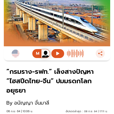
”กรมราง-รฟท.” เล็งสางปัญหา
“ไฮสปีดไทย-จีน” ปมมรดกโลก
อยุธยา
By
อนัญญา จั่นมาลี
08 ก.ย. 64 | 10:06 น.
อัปเดตล่าสุด :
08 ก.ย. 64 | 17:11 น.