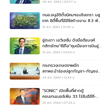
09 ส.ค. 2564 | 03:07 น.
กนอ.อนุมัติตั้งนิคมฯฉะเชิงเทรา บลู
เทค ซิตี้พื้นที่อีอีซีสร้างงาน 8.3 พัน
คน
15 ส.ค. 2564 | 03:35 น.
อู่ตะเภา เอวิเอชั่น ดังมือดีแบงค์
กสิกรไทย"ซีอีโอ"คุมเมืองการบินอู่
ตะเภา
16 ส.ค. 2564 | 04:03 น.
กระทรวงเกษตรฯผนึก
สกพอ.นำร่องปลูกกัญชา-กัญชง
พื้นที่ ส.ป.ก. ในอีอีซี
24 ส.ค. 2564 | 12:44 น.
"SONIC" เปิดพื้นที่ฝากตู้
คอนเทนเนอร์เพิ่ม 33 ไร่รับอีอีซี-
แหลมฉบังเฟส 3
25 ส.ค. 2564 | 07:34 น.