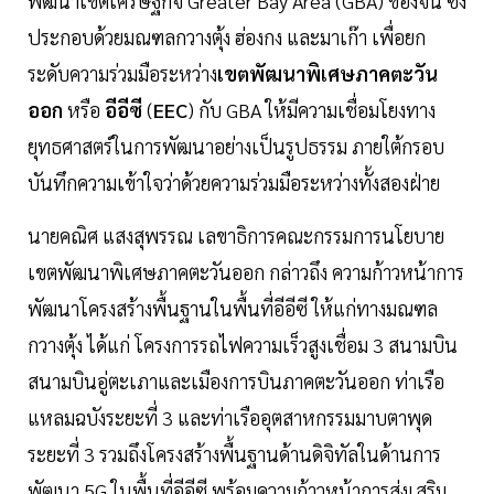
พัฒนาเขตเศรษฐกิจ Greater Bay Area (GBA) ของจีน ซึ่ง
ประกอบด้วยมณฑลกวางตุ้ง ฮ่องกง และมาเก๊า เพื่อยก
ระดับความร่วมมือระหว่าง
เขตพัฒนาพิเศษภาคตะวัน
ออก
หรือ
อีอีซี
(
EEC
) กับ GBA ให้มีความเชื่อมโยงทาง
ยุทธศาสตร์ในการพัฒนาอย่างเป็นรูปธรรม ภายใต้กรอบ
บันทึกความเข้าใจว่าด้วยความร่วมมือระหว่างทั้งสองฝ่าย
นายคณิศ แสงสุพรรณ เลขาธิการคณะกรรมการนโยบาย
เขตพัฒนาพิเศษภาคตะวันออก กล่าวถึง ความก้าวหน้าการ
พัฒนาโครงสร้างพื้นฐานในพื้นที่อีอีซี ให้แก่ทางมณฑล
กวางตุ้ง ได้แก่ โครงการรถไฟความเร็วสูงเชื่อม 3 สนามบิน
สนามบินอู่ตะเภาและเมืองการบินภาคตะวันออก ท่าเรือ
แหลมฉบังระยะที่ 3 และท่าเรืออุตสาหกรรมมาบตาพุด
ระยะที่ 3 รวมถึงโครงสร้างพื้นฐานด้านดิจิทัลในด้านการ
พัฒนา 5G ในพื้นที่อีอีซี พร้อมความก้าวหน้าการส่งเสริม