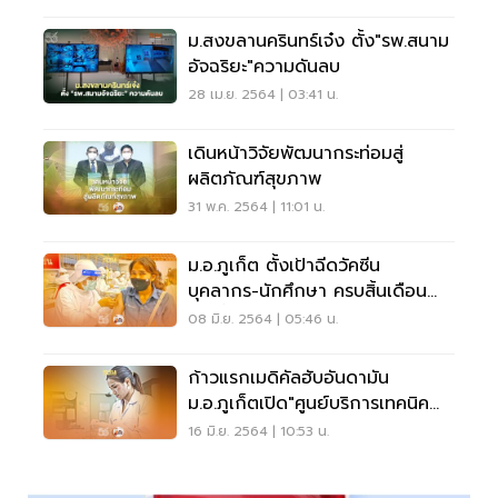
ม.สงขลานครินทร์เจ๋ง ตั้ง"รพ.สนาม
อัจฉริยะ"ความดันลบ
28 เม.ย. 2564 | 03:41 น.
เดินหน้าวิจัยพัฒนากระท่อมสู่
ผลิตภัณฑ์สุขภาพ
31 พ.ค. 2564 | 11:01 น.
ม.อ.ภูเก็ต ตั้งเป้าฉีดวัคซีน
บุคลากร-นักศึกษา ครบสิ้นเดือน
มิ.ย.นี้
08 มิ.ย. 2564 | 05:46 น.
ก้าวแรกเมดิคัลฮับอันดามัน
ม.อ.ภูเก็ตเปิด"ศูนย์บริการเทคนิค
การแพทย์"
16 มิ.ย. 2564 | 10:53 น.