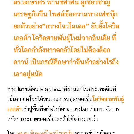
ดร.อักษรศรี พานิชสาส์น ผู้เชี่ยวชาญ
เศรษฐกิจจีน โพสต์ข้อความทางเฟซบุ๊ก
ยกตัวอย่าง”กวางโจวโมเดล” ยับยั้งโควิด
เดลต้า โควิดสายพันธุ์ใหม่จากอินเดีย ที่
ทั่วโลกกำลังหวาดกลัวโดยไม่ต้องล็อก
ดาวน์ เป็นกรณีศึกษาว่าจีนทำอย่างไรถึง
เอาอยู่หมัด
ช่วงปลายเดือน​ พ.ค.2564​ ที่ผ่านมา​ ในประเทศจีนที่
เมืองกวางโจว
ได้พบเจอการหลุดรอดเชื้อ
โควิดสายพันธุ์
เดลต้า
เข้าสู่พื้นที่อย่างไรก็ตาม​ กวางโจว​ สามารถจัดการ​
สกัดการระบาดของเชื้อเดลต้าได้อย่างรวดเร็ว​
โดย​
รศ.ดร.อักษรศรี พานิชสาส์น
อาจารย์ประจำคณะ