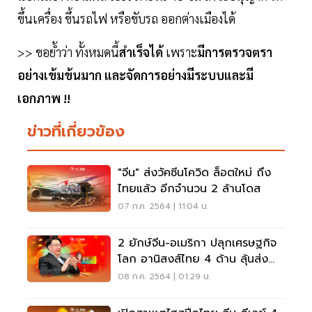
ขึ้นเครื่อง ขึ้นรถไฟ หรือขับรถ ออกต่างเมืองได้
>> ขอย้ำว่า ทั้งหมดนี้
สำเร็จได้
เพราะ
มีการตรวจตรา
อย่างเข้มข้นมาก และจัดการอย่างมีระบบและมี
เอกภาพ !!
ข่าวที่เกี่ยวข้อง
"จีน" ส่งวัคซีนโควิด ล็อตใหม่ ถึง
ไทยแล้ว อีกจำนวน 2 ล้านโดส
07 ก.ค. 2564 | 11:04 น.
2 ยักษ์จีน-อเมริกา ปลุกเศรษฐกิจ
โลก อานิสงส์ไทย 4 ด้าน ลุ้นส่ง
ออกโต 10%
08 ก.ค. 2564 | 01:29 น.