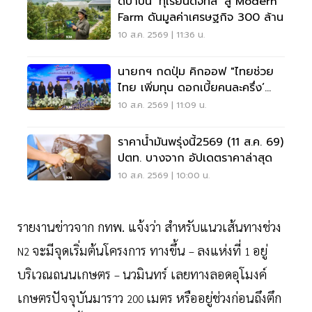
ดีป้าปั้น ‘ทุเรียนดิจิทัล’ สู่ Modern
Farm ดันมูลค่าเศรษฐกิจ 300 ล้าน
10 ส.ค. 2569 | 11:36 น.
นายกฯ กดปุ่ม คิกออฟ "ไทยช่วย
ไทย เพิ่มทุน ดอกเบี้ยคนละครึ่ง’
วงเงิน 4.4 พันล้าน
10 ส.ค. 2569 | 11:09 น.
ราคาน้ำมันพรุ่งนี้2569 (11 ส.ค. 69)
ปตท. บางจาก อัปเดตราคาล่าสุด
10 ส.ค. 2569 | 10:00 น.
รายงานข่าวจาก กทพ. แจ้งว่า สำหรับแนวเส้นทางช่วง
จะมีจุดเริ่มต้นโครงการ ทางขึ้น
ลงแห่งที่
อยู่
N2
–
1
บริเวณถนนเกษตร
นวมินทร์ เลยทางลอดอุโมงค์
–
เกษตรปัจจุบันมาราว
เมตร หรืออยู่ช่วงก่อนถึงตึก
200