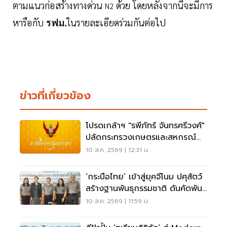
ตามแนวก่อสร้างทางด่วน
ด้วย โดยหลังจากนี้จะมีการ
N2
หารือกับ
รฟม.
ในรายละเอียดร่วมกันต่อไป
ข่าวที่เกี่ยวข้อง
โปรดเกล้าฯ ''รพีภัทร์ จันทรศรีวงศ์"
ปลัดกระทรวงเกษตรและสหกรณ์
มีผล 1 ต.ค. 69
10 ส.ค. 2569 | 12:31 น.
‘กระบือไทย’ เข้าสู่ยุคจีโนม ปศุสัตว์
สร้างฐานพันธุกรรมชาติ ดันคัดพันธุ์
แม่นยำ
10 ส.ค. 2569 | 11:59 น.