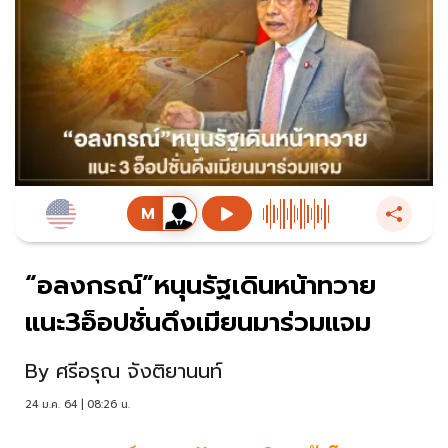
“อลงกรณ์”หนุนรัฐเดินหน้าทวาย
แนะ3อ็อปชั่นดึงเมียนมาร่วมแจม
By
ศรีอรุณ จังติยานนท์
24 ม.ค. 64 | 08:26 น.