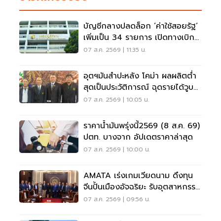
บัญชีกลางปลดล็อก ‘ค่าใช้สอยรัฐ‘
เพิ่มเป็น 34 รายการ เปิดทางเบิก
ค่าซอฟต์แวร์
07 ส.ค. 2569 | 11:35 น.
อุตฯมันสำปะหลัง โคม่า ผลผลิตต่ำ
สุดเป็นประวัติการณ์ ฉุดรายได้วูบ
กว่า 8.5 หมื่นล้าน
07 ส.ค. 2569 | 10:05 น.
ราคาน้ำมันพรุ่งนี้2569 (8 ส.ค. 69)
ปตท. บางจาก อัปเดตราคาล่าสุด
07 ส.ค. 2569 | 10:00 น.
AMATA เร่งเกมเวียดนาม ดึงทุน
จีนปั้นเมืองอัจฉริยะ รับอุตสาหกรรม
ไฮเทค
07 ส.ค. 2569 | 09:56 น.