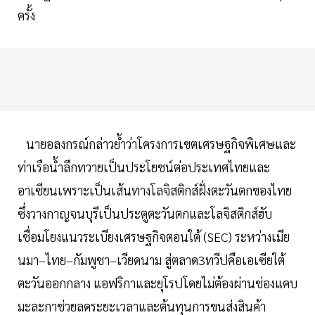
ครั้ง
นายอลงกรณ์กล่าวย้ำว่าโครงการเขตเศรษฐกิจพิเศษและ
ท่าเรือน้ำลึกทวายเป็นประโยชน์ต่อประเทศไทยและ
อาเซียนเพราะเป็นเส้นทางโลจิสติกส์ฝั่งตะวันตกของไทย
ซึ่งวางกาญจนบุรีเป็นประตูตะวันตกและโลจิสติกส์ฮับ
เชื่อมโยงแนวระเบียงเศรษฐกิจตอนใต้ (SEC) ระหว่างเมีย
นมา–ไทย–กัมพูชา–เวียดนาม สู่ตลาด3ทวีปคือเอเซียใต้
ตะวันออกกลาง แอฟริกาและยุโรปโดยไม่ต้องผ่านช่องแคบ
มะละกาช่วยลดระยะเวลาและต้นทุนการขนส่งสินค้า