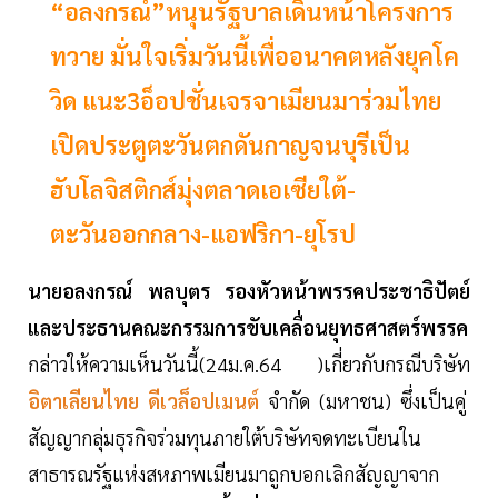
“อลงกรณ์”หนุนรัฐบาลเดินหน้าโครงการ
ทวาย มั่นใจเริ่มวันนี้เพื่ออนาคตหลังยุคโค
วิด แนะ3อ็อปชั่นเจรจาเมียนมาร่วมไทย
เปิดประตูตะวันตกดันกาญจนบุรีเป็น
ฮับโลจิสติกส์มุ่งตลาดเอเซียใต้-
ตะวันออกกลาง-แอฟริกา-ยุโรป
นายอลงกรณ์ พลบุตร รองหัวหน้าพรรคประชาธิปัตย์
และประธานคณะกรรมการขับเคลื่อนยุทธศาสตร์พรรค
กล่าวให้ความเห็นวันนี้(24ม.ค.64 )เกี่ยวกับกรณีบริษัท
อิตาเลียนไทย ดีเวล็อปเมนต์
จำกัด (มหาชน) ซึ่งเป็นคู่
สัญญากลุ่มธุรกิจร่วมทุนภายใต้บริษัทจดทะเบียนใน
สาธารณรัฐแห่งสหภาพเมียนมาถูกบอกเลิกสัญญาจาก