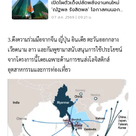
เปิดโผตัวเต็งปลัดพลังงานคนใหม่
‘ณัฐพล รังสิตพล’ โอกาสคนนอก
มาแรง 95%
07 ส.ค. 2569 | 09:21 น.
3.ดึงความร่วมมือจากจีน ญี่ปุ่น อินเดีย ตะวันออกกลาง
เวียดนาม ลาว และกัมพูชามาสนับสนุนการใช้ประโยชน์
จากโครงการนี้โดยเฉพาะด้านการขนส่งโลจิสติกส์
อุตสาหกรรมและการท่องเที่ยว