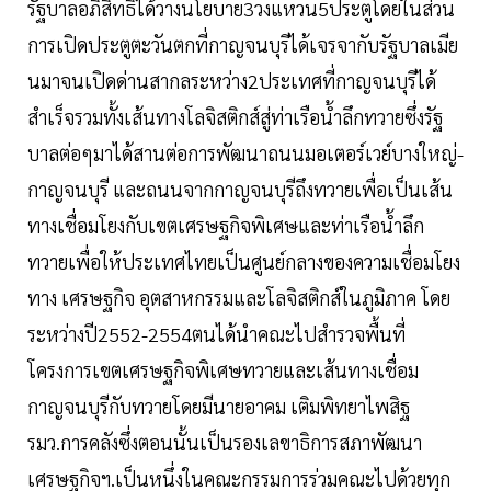
รัฐบาลอภิสิทธิ์ได้วางนโยบาย3วงแหวน5ประตูโดยในส่วน
การเปิดประตูตะวันตกที่กาญจนบุรีได้เจรจากับรัฐบาลเมีย
นมาจนเปิดด่านสากลระหว่าง2ประเทศที่กาญจนบุรีได้
สำเร็จรวมทั้งเส้นทางโลจิสติกส์สู่ท่าเรือน้ำลึกทวายซึ่งรัฐ
บาลต่อๆมาได้สานต่อการพัฒนาถนนมอเตอร์เวย์บางใหญ่-
กาญจนบุรี และถนนจากกาญจนบุรีถึงทวายเพื่อเป็นเส้น
ทางเชื่อมโยงกับเขตเศรษฐกิจพิเศษและท่าเรือน้ำลึก
ทวายเพื่อให้ประเทศไทยเป็นศูนย์กลางของความเชื่อมโยง
ทาง เศรษฐกิจ อุตสาหกรรมและโลจิสติกส์ในภูมิภาค โดย
ระหว่างปี2552-2554ตนได้นำคณะไปสำรวจพื้นที่
โครงการเขตเศรษฐกิจพิเศษทวายและเส้นทางเชื่อม
กาญจนบุรีกับทวายโดยมีนายอาคม เติมพิทยาไพสิฐ
รมว.การคลังซึ่งตอนนั้นเป็นรองเลขาธิการสภาพัฒนา
เศรษฐกิจฯ.เป็นหนึ่งในคณะกรรมการร่วมคณะไปด้วยทุก